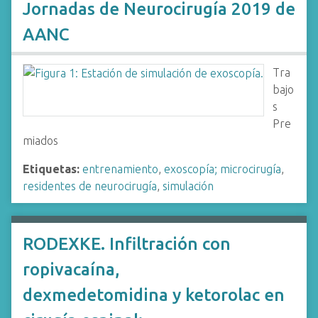
Jornadas de Neurocirugía 2019 de
AANC
Tra
bajo
s
Pre
miados
Etiquetas:
entrenamiento
,
exoscopía; microcirugía
,
residentes de neurocirugía
,
simulación
RODEXKE. Infiltración con
ropivacaína,
dexmedetomidina y ketorolac en