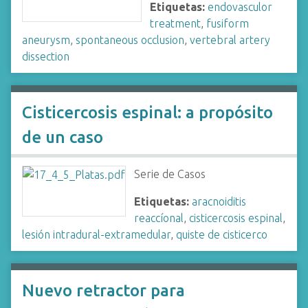
Etiquetas:
endovasculor
treatment
,
fusiform
aneurysm
,
spontaneous occlusion
,
vertebral artery
dissection
Cisticercosis espinal: a propósito
de un caso
Serie de Casos
Etiquetas:
aracnoiditis
reaccíonal
,
cisticercosis espinal
,
lesión intradural-extramedular
,
quiste de cisticerco
Nuevo retractor para