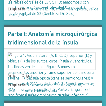
Etiquetas:
disrrafia espinal
,
mielomeningocele
,
vejiga
neurogénica
Parte I: Anatomía microquirúrgica
tridimensional de la ínsula
Artículo Original
Etiquetas:
anatomía microquirurgica
,
Ínsula
,
neuroanatomía tridimensional