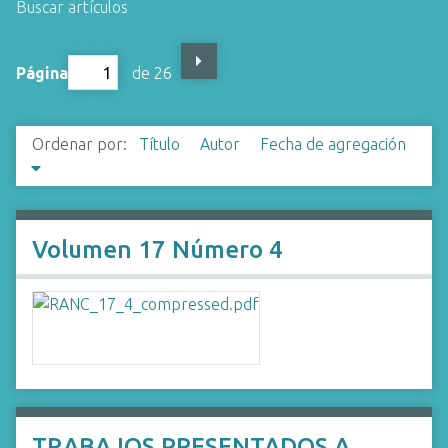
Buscar artículos
i
n
c
Página
de 26
i
p
a
Ordenar por:
Título
Autor
Fecha de agregación
l
Volumen 17 Número 4
TRABAJOS PRESENTADOS A