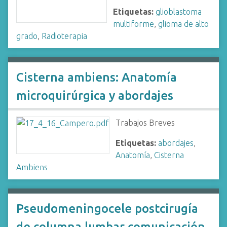
Etiquetas:
glioblastoma
multiforme
,
glioma de alto
grado
,
Radioterapia
Cisterna ambiens: Anatomía
microquirúrgica y abordajes
Trabajos Breves
Etiquetas:
abordajes
,
Anatomía
,
Cisterna
Ambiens
Pseudomeningocele postcirugía
de columna lumbar comunicación