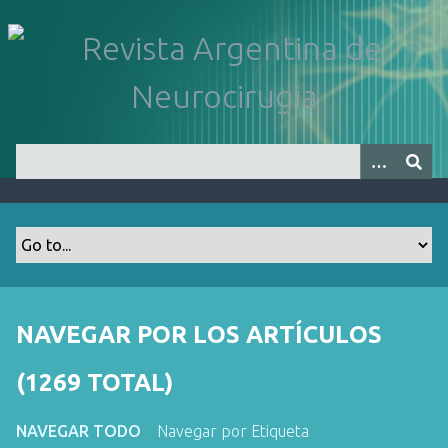
S
a
l
t
a
r
a
l
c
o
n
t
e
n
NAVEGAR POR LOS ARTÍCULOS
i
d
(1269 TOTAL)
o
p
NAVEGAR TODO
Navegar por Etiqueta
r