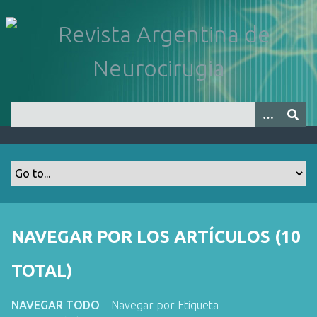
S
a
l
t
a
r
a
l
c
o
n
t
e
n
NAVEGAR POR LOS ARTÍCULOS (10
i
d
TOTAL)
o
p
NAVEGAR TODO
Navegar por Etiqueta
r