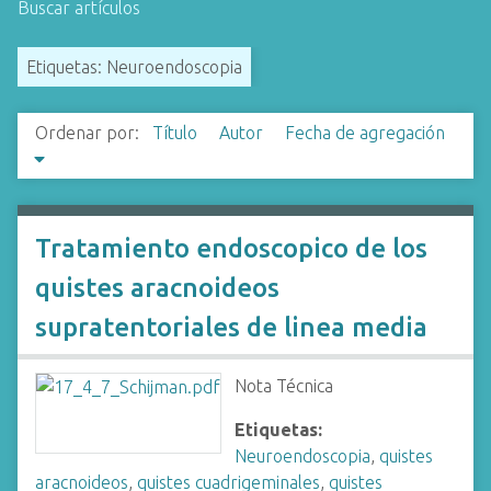
Buscar artículos
i
n
Etiquetas: Neuroendoscopia
c
i
p
Ordenar por:
Título
Autor
Fecha de agregación
a
l
Tratamiento endoscopico de los
quistes aracnoideos
supratentoriales de linea media
Nota Técnica
Etiquetas:
Neuroendoscopia
,
quistes
aracnoideos
,
quistes cuadrigeminales
,
quistes