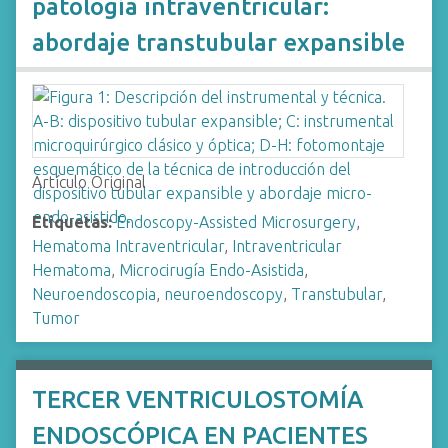
patología intraventricular:
abordaje transtubular expansible
Artículo Original
Etiquetas:
Endoscopy-Assisted Microsurgery
,
Hematoma Intraventricular
,
Intraventricular
Hematoma
,
Microcirugía Endo-Asistida
,
Neuroendoscopia
,
neuroendoscopy
,
Transtubular
,
Tumor
TERCER VENTRICULOSTOMÍA
ENDOSCÓPICA EN PACIENTES