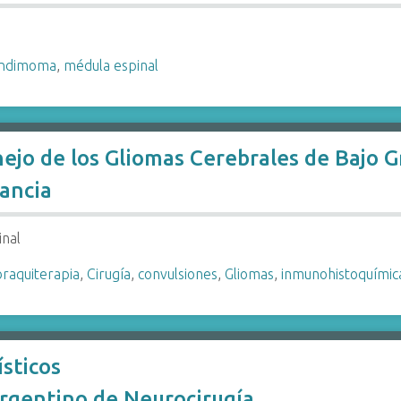
ndimoma
,
médula espinal
ejo de los Gliomas Cerebrales de Bajo G
ancia
inal
braquiterapia
,
Cirugía
,
convulsiones
,
Gliomas
,
inmunohistoquímic
sticos
rgentino de Neurocirugía