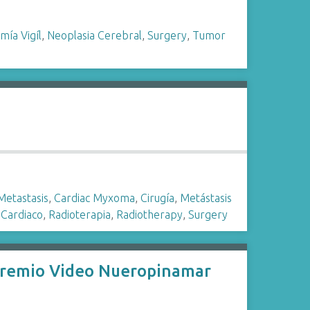
mía Vigíl
,
Neoplasia Cerebral
,
Surgery
,
Tumor
Metastasis
,
Cardiac Myxoma
,
Cirugía
,
Metástasis
Cardiaco
,
Radioterapia
,
Radiotherapy
,
Surgery
remio Video Nueropinamar