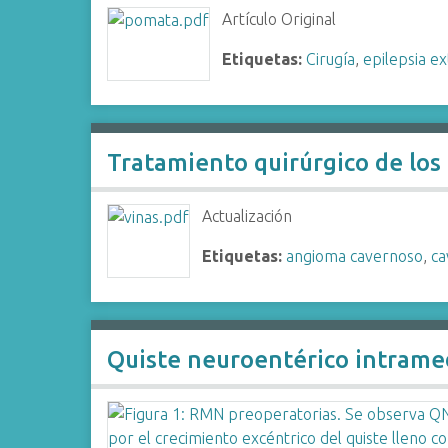
i
Artículo Original
n
Etiquetas:
Cirugía
,
epilepsia e
c
i
p
a
Tratamiento quirúrgico de los
l
Actualización
Etiquetas:
angioma cavernoso
,
ca
Quiste neuroentérico intramedu