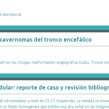
xtratemporal
 cavernomas del tronco encefálico
vernorna
,
Cirugía
,
malformación angiográfica oculta
,
Tronco ce
lar: reporte de caso y revisión bibliogr