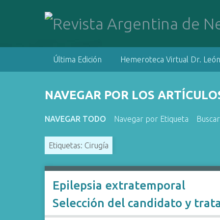
S
a
l
t
a
Última Edición
Hemeroteca Virtual Dr. León
r
a
l
NAVEGAR POR LOS ARTÍCULOS
c
o
NAVEGAR TODO
Navegar por Etiqueta
Buscar
n
t
Etiquetas: Cirugía
e
n
i
d
Epilepsia extratemporal
o
Selección del candidato y tra
p
r