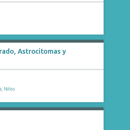
rado, Astrocitomas y
a
,
Niños