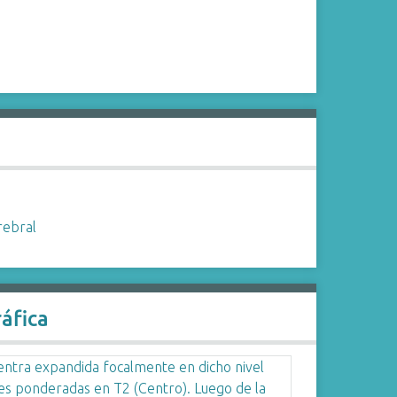
rebral
áfica