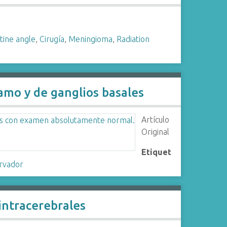
tine angle
,
Cirugía
,
Meningioma
,
Radiation
amo y de ganglios basales
Artículo
Original
Etiquet
rvador
intracerebrales