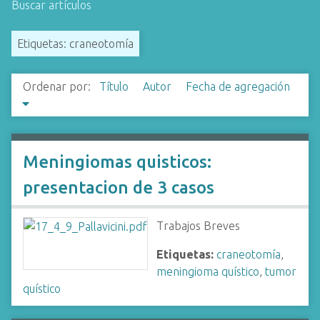
Buscar artículos
i
n
Etiquetas: craneotomía
c
i
p
Ordenar por:
Título
Autor
Fecha de agregación
a
l
Meningiomas quisticos:
presentacion de 3 casos
Trabajos Breves
Etiquetas:
craneotomía
,
meningioma quístico
,
tumor
quístico