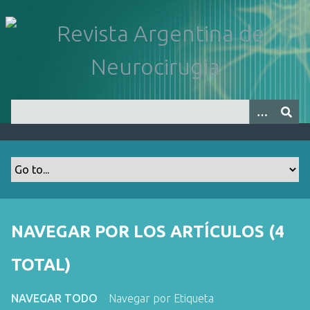
S
a
l
t
a
r
a
l
c
o
n
t
e
n
NAVEGAR POR LOS ARTÍCULOS (4
i
d
TOTAL)
o
p
NAVEGAR TODO
Navegar por Etiqueta
r