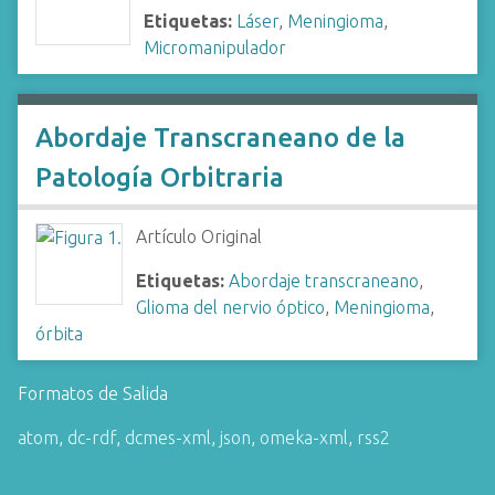
Etiquetas:
Láser
,
Meningioma
,
Micromanipulador
Abordaje Transcraneano de la
Patología Orbitraria
Artículo Original
Etiquetas:
Abordaje transcraneano
,
Glioma del nervio óptico
,
Meningioma
,
órbita
Formatos de Salida
atom
,
dc-rdf
,
dcmes-xml
,
json
,
omeka-xml
,
rss2