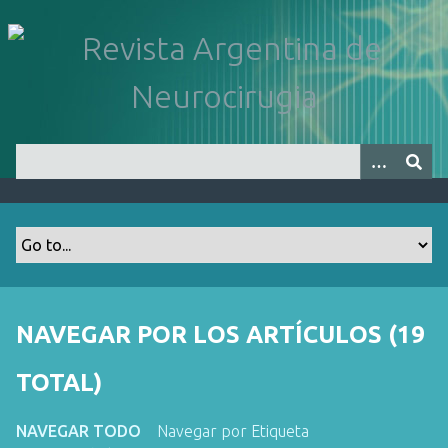
S
a
l
t
a
r
a
l
c
o
n
t
e
n
NAVEGAR POR LOS ARTÍCULOS (19
i
d
TOTAL)
o
p
NAVEGAR TODO
Navegar por Etiqueta
r