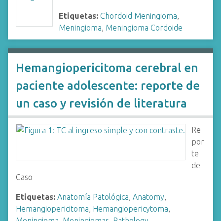
Etiquetas:
Chordoid Meningioma
,
Meningioma
,
Meningioma Cordoide
Hemangiopericitoma cerebral en
paciente adolescente: reporte de
un caso y revisión de literatura
Re
por
te
de
Caso
Etiquetas:
Anatomía Patológica
,
Anatomy
,
Hemangiopericitoma
,
Hemangiopericytoma
,
Meningioma
,
Meningiomas
,
Pathology