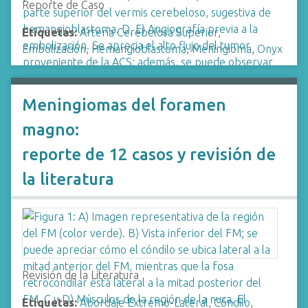
Reporte de Caso
Etiquetas:
Arteria Cerebelosa Superior
,
Embolización
,
Hemangioblastoma
,
Meningioma
,
Onyx
Meningiomas del foramen
magno:
reporte de 12 casos y revisión de
la literatura
Revisión de la Literatura
Etiquetas:
Abordaje Extremo-Lateral
,
Cóndilo
,