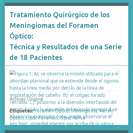
Tratamiento Quirúrgico de los
Meningiomas del Foramen
Óptico:
Técnica y Resultados de una Serie
de 18 Pacientes
Artículo Original
Etiquetas:
Foramen Óptico
,
Meningioma
,
Nervio
Óptico
,
Optic Foramen
,
Optic Nerve