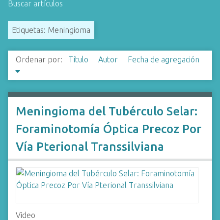
Buscar artículos
i
n
Etiquetas: Meningioma
c
i
p
Ordenar por:
Título
Autor
Fecha de agregación
a
l
Meningioma del Tubérculo Selar:
Foraminotomía Óptica Precoz Por
Vía Pterional Transsilviana
Video