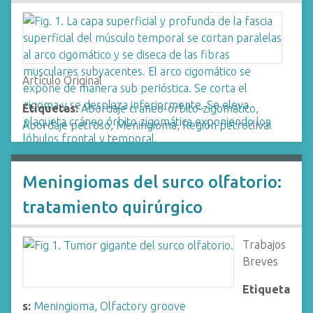
Artículo Original
Etiquetas:
Abordaje craneo-orbito-zigomatico
,
Abordaje petroso
,
Meningioma
,
Región petroclival
Meningiomas del surco olfatorio:
tratamiento quirúrgico
Trabajos
Breves
Etiqueta
s:
Meningioma
,
Olfactory groove