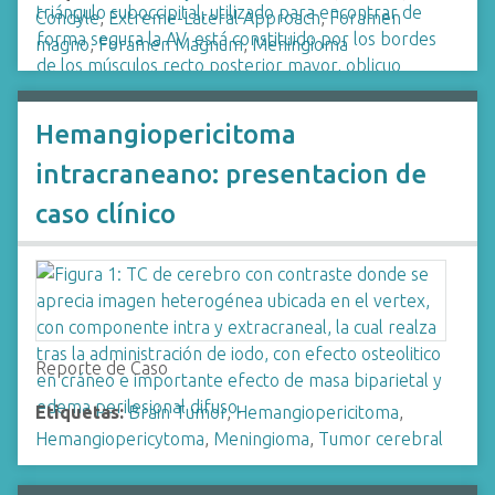
Condyle
,
Extreme-Lateral Approach
,
Foramen
magno
,
Foramen Magnum
,
Meningioma
Hemangiopericitoma
intracraneano: presentacion de
caso clínico
Reporte de Caso
Etiquetas:
Brain Tumor
,
Hemangiopericitoma
,
Hemangiopericytoma
,
Meningioma
,
Tumor cerebral