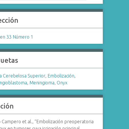
ección
en 33 Número 1
quetas
ia Cerebelosa Superior
,
Embolización
,
gioblastoma
,
Meningioma
,
Onyx
ación
o Campero et al., “Embolización preoperatoria
yx en tumores cuya irrigación principal