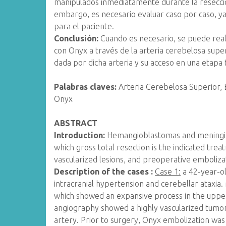
manipulados inmediatamente durante la resecció
embargo, es necesario evaluar caso por caso, ya
para el paciente.
Conclusión:
Cuando es necesario, se puede real
con Onyx a través de la arteria cerebelosa super
dada por dicha arteria y su acceso en una etapa t
Palabras claves:
Arteria Cerebelosa Superior,
Onyx
ABSTRACT
Introduction:
Hemangioblastomas and meningio
which gross total resection is the indicated trea
vascularized lesions, and preoperative embolizat
Description of the cases :
Case 1:
a 42-year-ol
intracranial hypertension and cerebellar ataxi
which showed an expansive process in the upper
angiography showed a highly vascularized tumor
artery. Prior to surgery, Onyx embolization wa