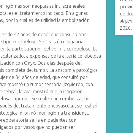
ningiomas son neoplasias intracraneales
provie
total es el tratamiento indicado. En algunas
de dos
s, por lo cual es de utilidad la embolización
Argent
2026,
jer de 42 años de edad, que consultó por
 tipo cerebeloso. Se realizó resonancia
en la parte superior del vermis cerebeloso. La
cularizado, a expensas de la arteria cerebelosa
olización con Onyx. Dos días después del
sis completa del tumor. La anatomía patológica
jer de 34 años de edad, que consultó por
ica mostró un tumor tentorial izquierdo, con
erebral, la cual mostró que la irrigación
elosa superior. Se realizó una embolización
spués del tratamiento endovascular, se realizó
patológica informó meningioma transicional.
reoperatoria sería en pacientes con
rigados por vasos que no puedan ser