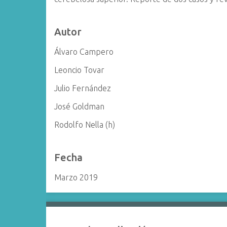
i
n
Autor
c
i
Álvaro Campero
p
Leoncio Tovar
a
l
Julio Fernández
José Goldman
Rodolfo Nella (h)
Fecha
Marzo 2019