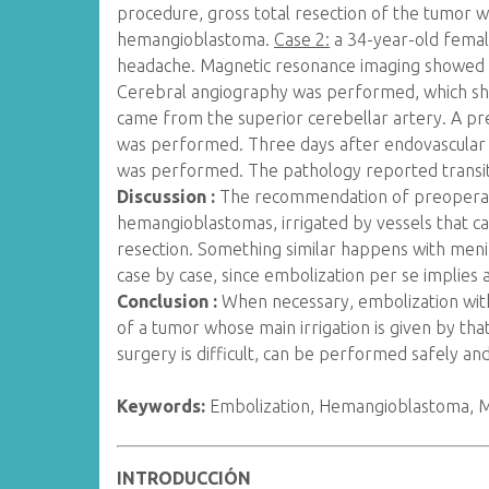
procedure, gross total resection of the tumor
hemangioblastoma.
Case 2:
a 34-year-old femal
headache. Magnetic resonance imaging showed a
Cerebral angiography was performed, which sho
came from the superior cerebellar artery. A p
was performed. Three days after endovascular t
was performed. The pathology reported transi
Discussion :
The recommendation of preoperativ
hemangioblastomas, irrigated by vessels that c
resection. Something similar happens with menin
case by case, since embolization per se implies a
Conclusion :
When necessary, embolization with
of a tumor whose main irrigation is given by that
surgery is difficult, can be performed safely and
Keywords:
Embolization, Hemangioblastoma, M
INTRODUCCIÓN