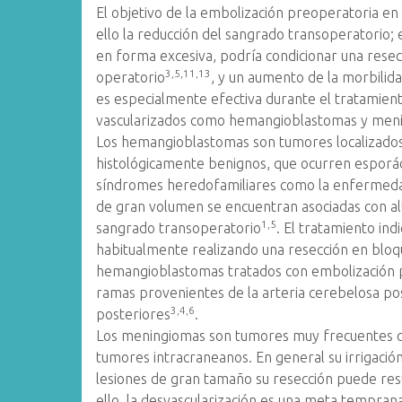
El objetivo de la embolización preoperatoria en 
ello la reducción del sangrado transoperatorio;
en forma excesiva, podría condicionar una rese
3,5,11,13
operatorio
, y un aumento de la morbilid
es especialmente efectiva durante el tratamie
vascularizados como hemangioblastomas y men
Los hemangioblastomas son tumores localizados
histológicamente benignos, que ocurren esporá
síndromes heredofamiliares como la enfermeda
de gran volumen se encuentran asociadas con alt
1,5
sangrado transoperatorio
. El tratamiento indi
habitualmente realizando una resección en blo
hemangioblastomas tratados con embolización pr
ramas provenientes de la arteria cerebelosa po
3,4,6
posteriores
.
Los meningiomas son tumores muy frecuentes 
tumores intracraneanos. En general su irrigació
lesiones de gran tamaño su resección puede res
ello, la desvascularización es una meta temprana