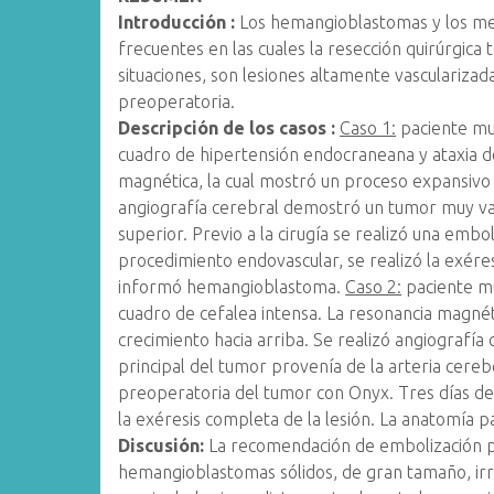
Introducción :
Los hemangioblastomas y los me
frecuentes en las cuales la resección quirúrgica 
situaciones, son lesiones altamente vascularizada
preoperatoria.
Descripción de los casos
:
Caso 1:
paciente mu
cuadro de hipertensión endocraneana y ataxia de
magnética, la cual mostró un proceso expansivo 
angiografía cerebral demostró un tumor muy vas
superior. Previo a la cirugía se realizó una emb
procedimiento endovascular, se realizó la exére
informó hemangioblastoma.
Caso 2:
paciente mu
cuadro de cefalea intensa. La resonancia magnét
crecimiento hacia arriba. Se realizó angiografía c
principal del tumor provenía de la arteria cereb
preoperatoria del tumor con Onyx. Tres días de
la exéresis completa de la lesión. La anatomía 
Discusión:
La recomendación de embolización p
hemangioblastomas sólidos, de gran tamaño, ir