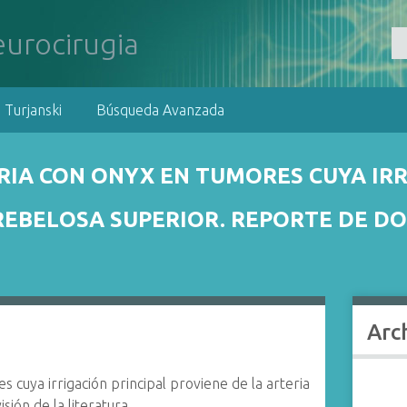
 Turjanski
Búsqueda Avanzada
IA CON ONYX EN TUMORES CUYA IRR
REBELOSA SUPERIOR. REPORTE DE DO
Arc
cuya irrigación principal proviene de la arteria
sión de la literatura