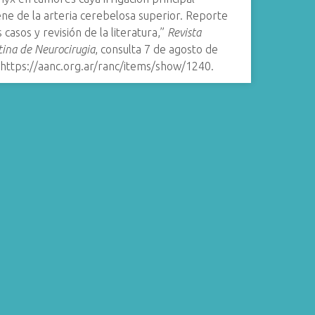
ne de la arteria cerebelosa superior. Reporte
 casos y revisión de la literatura,”
Revista
ina de Neurocirugia
, consulta 7 de agosto de
https://aanc.org.ar/ranc/items/show/1240
.