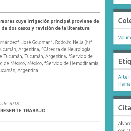
Col
mores cuya irrigación principal proviene de
 de dos casos y revisión de la literatura
Volum
4
4
4
Fernández
, José Goldman
, Rodolfo Nella (h)
2
 Tucumán, Argentina,
Cátedra de Neurología,
3
 de Tucumán, Tucumán, Argentina,
Servicio de
Eti
4
ad de México, México,
Servicio de Hemodinamia,
 Tucumán, Argentina
Arter
Heman
io de 2018
Cit
 PRESENTE TRABAJO
Álvar
con On