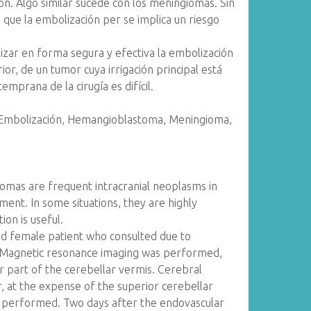
n. Algo similar sucede con los meningiomas. Sin
 que la embolización per se implica un riesgo
izar en forma segura y efectiva la embolización
ior, de un tumor cuya irrigación principal está
emprana de la cirugía es difícil.
 Embolización, Hemangioblastoma, Meningioma,
mas are frequent intracranial neoplasms in
tment. In some situations, they are highly
ion is useful.
d female patient who consulted due to
a. Magnetic resonance imaging was performed,
 part of the cerebellar vermis. Cerebral
, at the expense of the superior cerebellar
s performed. Two days after the endovascular