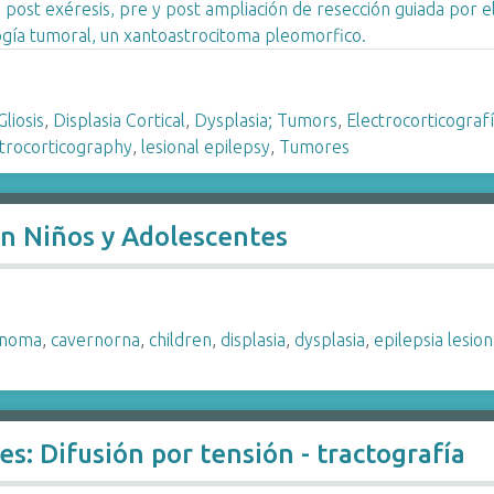
Gliosis
,
Displasia Cortical
,
Dysplasia; Tumors
,
Electrocorticograf
ctrocorticography
,
lesional epilepsy
,
Tumores
en Niños y Adolescentes
rnoma
,
cavernorna
,
children
,
displasia
,
dysplasia
,
epilepsia lesion
es: Difusión por tensión - tractografía