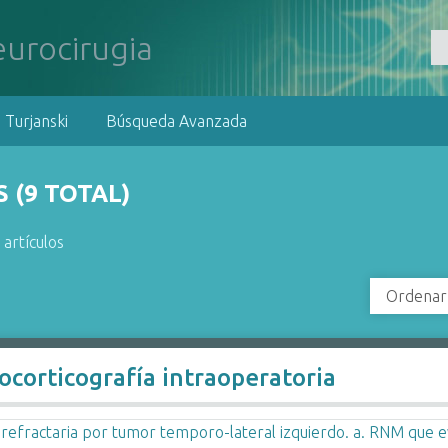
 Turjanski
Búsqueda Avanzada
 (9 TOTAL)
 artículos
Ordenar
rocorticografía intraoperatoria