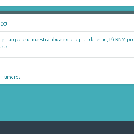
lto
,
Tumores