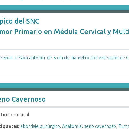
pico del SNC
mor Primario en Médula Cervical y Multi
Seno Cavernoso
rtículo Original
tiquetas:
abordaje quirúrgico
,
Anatomía
,
seno cavernoso
,
Tumo