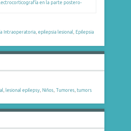
ía Intraoperatoria
,
epilepsia lesional
,
Epilepsia
al
,
lesional epilepsy
,
Niños
,
Tumores
,
tumors