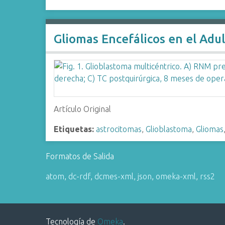
Gliomas Encefálicos en el Adu
Artículo Original
Etiquetas:
astrocitomas
,
Glioblastoma
,
Gliomas
Formatos de Salida
atom
,
dc-rdf
,
dcmes-xml
,
json
,
omeka-xml
,
rss2
Tecnología de
Omeka
.