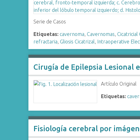
i
n
c
Serie de Casos
i
Etiquetas:
cavernoma
,
Cavernomas
,
Cicatricial 
p
refractaria
,
Gliosis Cicatrizal
,
Intraoperative Ele
a
l
Cirugía de Epilepsia Lesional 
Artículo Original
Etiquetas:
cave
Fisiología cerebral por imágen