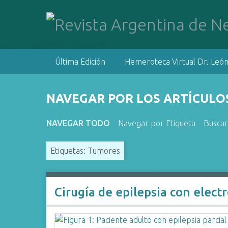
S
a
l
t
a
Última Edición
Hemeroteca Virtual Dr. León
r
a
l
NAVEGAR POR LOS ARTÍCULOS
c
o
NAVEGAR TODO
Navegar por Etiqueta
Buscar
n
t
Etiquetas: Tumores
e
n
i
d
Cirugía de epilepsia con elect
o
p
r