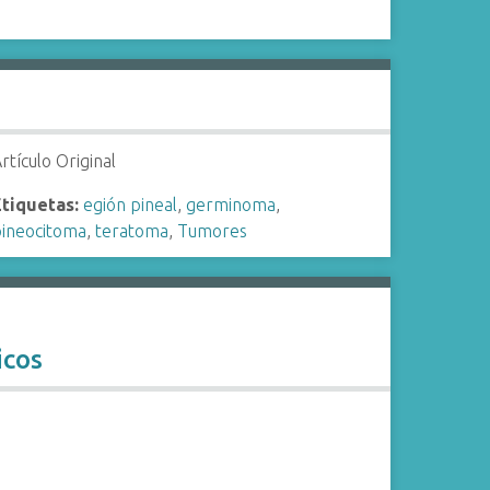
rtículo Original
Etiquetas:
egión pineal
,
germinoma
,
pineocitoma
,
teratoma
,
Tumores
icos