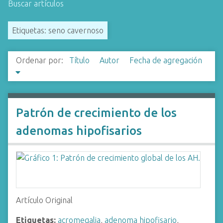
Buscar artículos
i
n
Etiquetas: seno cavernoso
c
i
p
Ordenar por:
Título
Autor
Fecha de agregación
a
l
Patrón de crecimiento de los
adenomas hipofisarios
Artículo Original
Etiquetas:
acromegalia
,
adenoma hipofisario
,