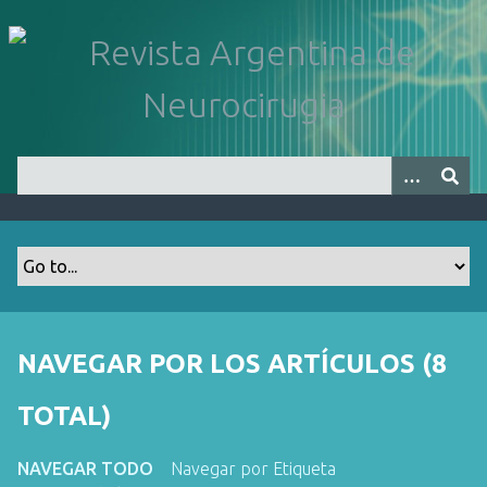
S
a
l
t
a
r
a
l
c
o
n
t
e
n
NAVEGAR POR LOS ARTÍCULOS (8
i
d
TOTAL)
o
p
NAVEGAR TODO
Navegar por Etiqueta
r