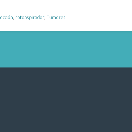
ección
,
rotoaspirador
,
Tumores