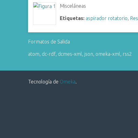
i
Misceláneas
n
Etiquetas:
aspirador rotatorio
,
Res
c
i
p
Formatos de Salida
a
l
atom
,
dc-rdf
,
dcmes-xml
,
json
,
omeka-xml
,
rss2
Tecnología de
Omeka
.