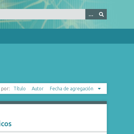
 por:
Título
Autor
Fecha de agregación
icos