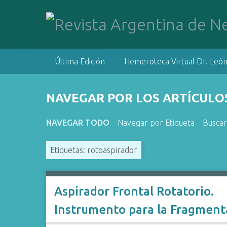
S
a
l
t
a
Última Edición
Hemeroteca Virtual Dr. León
r
a
l
NAVEGAR POR LOS ARTÍCULOS
c
o
NAVEGAR TODO
Navegar por Etiqueta
Buscar
n
t
Etiquetas: rotoaspirador
e
n
i
d
Aspirador Frontal Rotatorio.
o
Instrumento para la Fragment
p
r