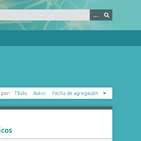
 por:
Título
Autor
Fecha de agregación
icos