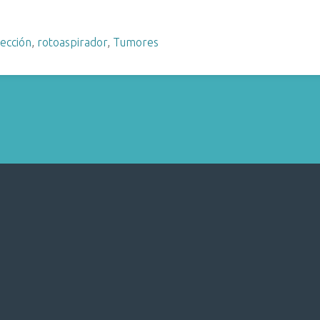
ección
,
rotoaspirador
,
Tumores