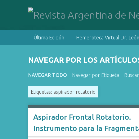
S
a
l
t
a
Última Edición
Hemeroteca Virtual Dr. León
r
a
l
NAVEGAR POR LOS ARTÍCULOS
c
o
NAVEGAR TODO
Navegar por Etiqueta
Buscar
n
t
Etiquetas: aspirador rotatorio
e
n
i
d
Aspirador Frontal Rotatorio.
o
Instrumento para la Fragment
p
r