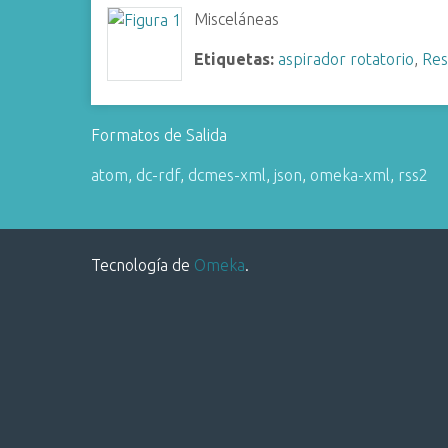
i
Misceláneas
n
Etiquetas:
aspirador rotatorio
,
Res
c
i
p
Formatos de Salida
a
l
atom
,
dc-rdf
,
dcmes-xml
,
json
,
omeka-xml
,
rss2
Tecnología de
Omeka
.