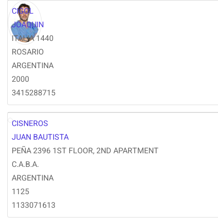
CIGOL
JOAQUIN
ITALIA 1440
ROSARIO
ARGENTINA
2000
3415288715
CISNEROS
JC
JUAN BAUTISTA
PEÑA 2396 1ST FLOOR, 2ND APARTMENT
C.A.B.A.
ARGENTINA
1125
1133071613