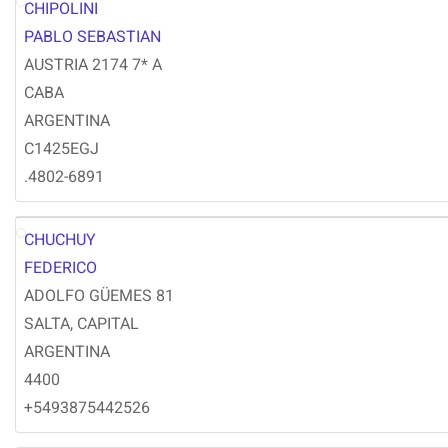
CHIPOLINI
PC
PABLO SEBASTIAN
AUSTRIA 2174 7* A
CABA
ARGENTINA
C1425EGJ
.4802-6891
CHUCHUY
FC
FEDERICO
ADOLFO GÜEMES 81
SALTA, CAPITAL
ARGENTINA
4400
+5493875442526