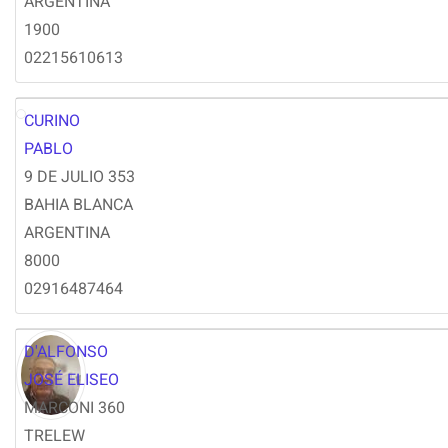
ARGENTINA
1900
02215610613
CURINO
PC
PABLO
9 DE JULIO 353
BAHIA BLANCA
ARGENTINA
8000
02916487464
D'ALFONSO
JOSÉ ELISEO
MARCONI 360
TRELEW