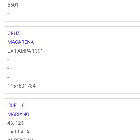
5501
-
CRUZ
MC
MACARENA
LA PAMPA 1391
-
-
-
1157801784
CUELLO
MC
MARIANO
46, 125
LA PLATA