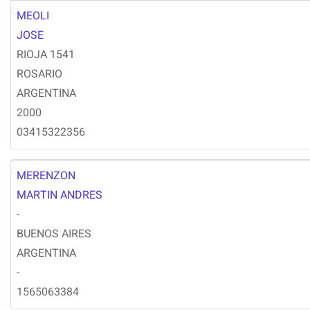
MEOLI
JM
JOSE
RIOJA 1541
ROSARIO
ARGENTINA
2000
03415322356
MERENZON
MM
MARTIN ANDRES
-
BUENOS AIRES
ARGENTINA
-
1565063384