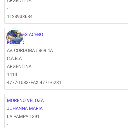
ARGENTINA
-
1123933684
MORALES ACEBO
RONALD
AV. CORDOBA 5869 4A
C.A.B.A
ARGENTINA
1414
4777-1033/FAX:4771-6281
MORENO VELOZA
JM
JOHANNA MARIA
LA PAMPA 1391
-