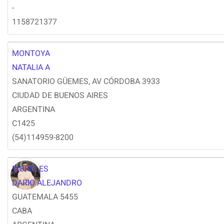
-
1158721377
MONTOYA
NM
NATALIA A
SANATORIO GÜEMES, AV CÓRDOBA 3933
CIUDAD DE BUENOS AIRES
ARGENTINA
C1425
(54)114959-8200
MORALES
DARIO ALEJANDRO
GUATEMALA 5455
CABA