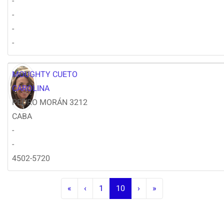
-
-
-
-
MOUGHTY CUETO
CAROLINA
PEDRO MORÁN 3212
CABA
-
-
4502-5720
«
‹
1
10
›
»