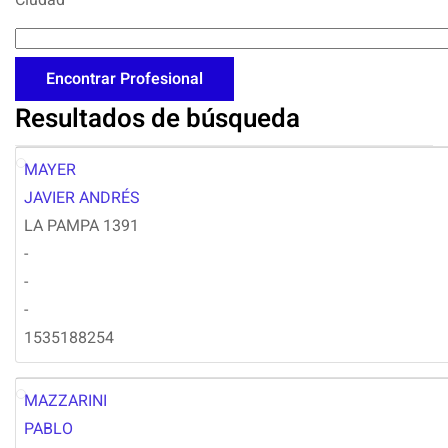
Ciudad
Resultados de búsqueda
MAYER
JM
JAVIER ANDRÉS
LA PAMPA 1391
-
-
-
1535188254
MAZZARINI
PM
PABLO