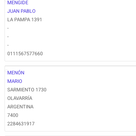
MENGIDE
JM
JUAN PABLO
LA PAMPA 1391
-
-
-
0111567577660
MENÓN
MM
MARIO
SARMIENTO 1730
OLAVARRÍA
ARGENTINA
7400
2284631917