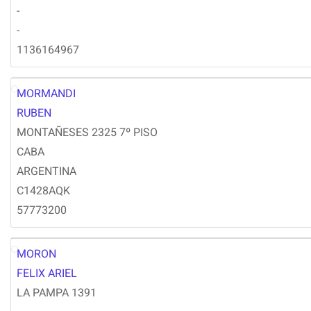
-
-
1136164967
MORMANDI
RM
RUBEN
MONTAÑESES 2325 7º PISO
CABA
ARGENTINA
C1428AQK
57773200
MORON
FM
FELIX ARIEL
LA PAMPA 1391