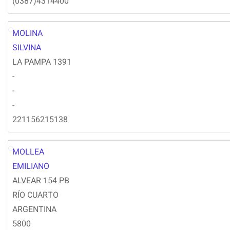
(0387)4314400
MOLINA
SM
SILVINA
LA PAMPA 1391
-
-
-
221156215138
MOLLEA
EM
EMILIANO
ALVEAR 154 PB
RÍO CUARTO
ARGENTINA
5800