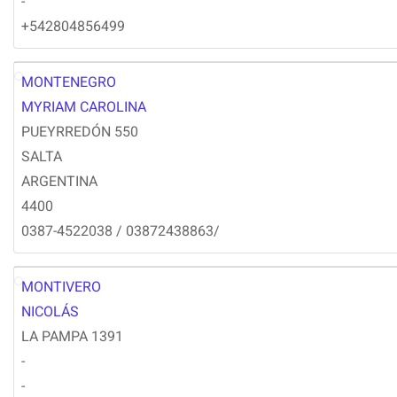
-
+542804856499
MONTENEGRO
MM
MYRIAM CAROLINA
PUEYRREDÓN 550
SALTA
ARGENTINA
4400
0387-4522038 / 03872438863/
MONTIVERO
NM
NICOLÁS
LA PAMPA 1391
-
-