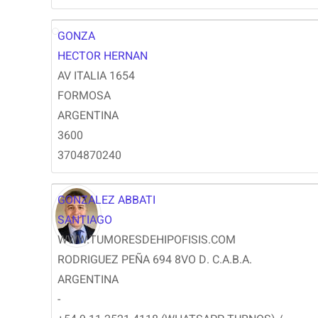
GONZA
HG
HECTOR HERNAN
AV ITALIA 1654
FORMOSA
ARGENTINA
3600
3704870240
GONZALEZ ABBATI
SANTIAGO
WWW.TUMORESDEHIPOFISIS.COM
RODRIGUEZ PEÑA 694 8VO D. C.A.B.A.
ARGENTINA
-