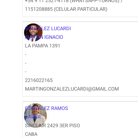
+54 9 11 2521-4118 (WHATSAPP-TURNOS) /
1151208885 (CELULAR PARTICULAR)
GONZÁLEZ LUCARDI
MARTIN IGNACIO
LA PAMPA 1391
-
-
-
2216022165
MARTINGONZALEZLUCARDI@GMAIL.COM
GONZÁLEZ RAMOS
JAVIER
SINCLAIR 2429 3ER PISO
CABA