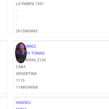
CG
LA PAMPA 1391
-
-
-
2615965842
GUTIERREZ
RAMIRO TOMAS
LAS HERAS 2126.
CABA
ARGENTINA
1115
1148034068
HASDEU