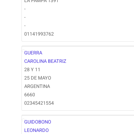
LA PAMPA 1391
-
-
-
01141993762
GUERRA
CG
CAROLINA BEATRIZ
28 Y 11
25 DE MAYO
ARGENTINA
6660
02345421554
GUIDOBONO
LEONARDO