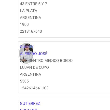
LG
43 ENTRE 6 Y 7
LA PLATA
ARGENTINA
1900
2213167643
GUIROY
ALFREDO JOSÉ
CDC CENTRO MEDICO BOEDO
LUJAN DE CUYO
ARGENTINA
5505
+542614641100
GUTIERREZ