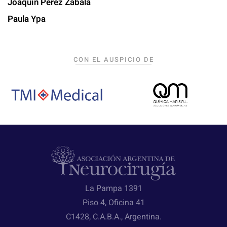
Joaquín Perez Zabala
Paula Ypa
CON EL AUSPICIO DE
La Pampa 1391
Piso 4, Oficina 41
C1428, C.A.B.A., Argentina.