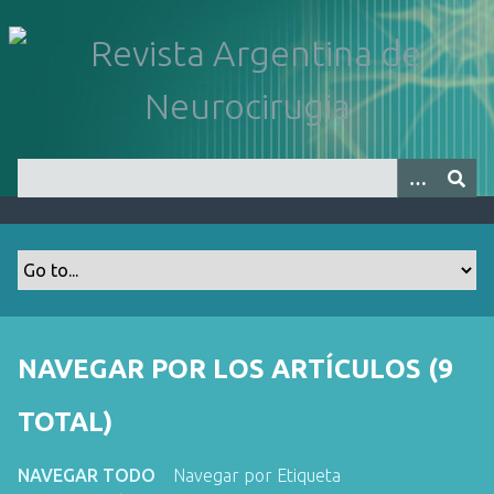
S
a
l
t
a
r
a
l
c
o
n
t
e
n
NAVEGAR POR LOS ARTÍCULOS (9
i
d
TOTAL)
o
p
NAVEGAR TODO
Navegar por Etiqueta
r