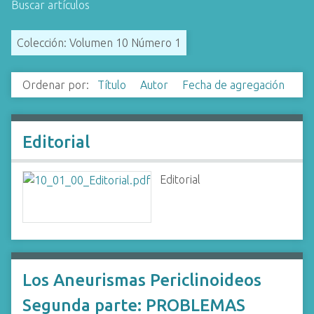
Buscar artículos
i
n
Colección: Volumen 10 Número 1
c
i
p
Ordenar por:
Título
Autor
Fecha de agregación
a
l
Editorial
Editorial
Los Aneurismas Periclinoideos
Segunda parte: PROBLEMAS