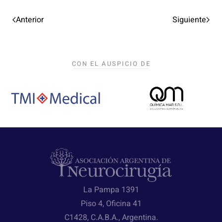
Anterior
Siguiente
CON EL AUSPICIO DE
La Pampa 1391
Piso 4, Oficina 41
C1428, C.A.B.A., Argentina.