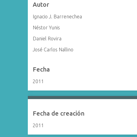
Autor
i
n
Ignacio J. Barrenechea
c
Néstor Yunis
i
p
Daniel Rovira
a
José Carlos Nallino
l
Fecha
2011
Fecha de creación
2011