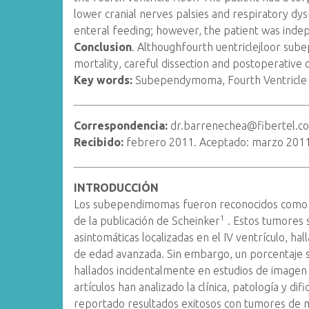
lower cranial nerves palsies and respiratory dys
enteral feeding; however, the patient was inde
Conclusion
. Althoughfourth uentriclejloor s
mortality, careful dissection and postoperative
Key words:
Subependymoma, Fourth Ventricl
Correspondencia:
dr.barrenechea@fibertel.c
Recibido:
febrero 2011. Aceptado: marzo 2011
INTRODUCCIÓN
Los subependimomas fueron reconocidos como u
1
de la publicación de Scheinker
. Estos tumores 
asintomáticas localizadas en el IV ventrículo, h
de edad avanzada. Sin embargo, un porcentaje si
hallados incidentalmente en estudios de imagen 
artículos han analizado la clínica, patología y di
reportado resultados exitosos con tumores de 