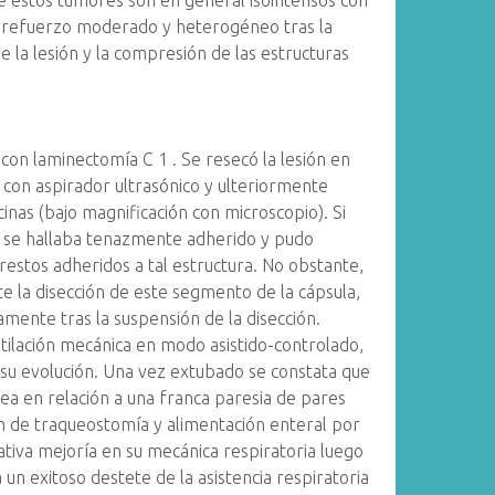
ue estos tumores son en general isointensos con
za refuerzo moderado y heterogéneo tras la
 la lesión y la compresión de las estructuras
con laminectomía C 1 . Se resecó la lesión en
con aspirador ultrasónico y ulteriormente
cinas (bajo magnificación con microscopio). Si
 no se hallaba tenazmente adherido y pudo
restos adheridos a tal estructura. No obstante,
e la disección de este segmento de la cápsula,
amente tras la suspensión de la disección.
ntilación mecánica en modo asistido-controlado,
 su evolución. Una vez extubado se constata que
ea en relación a una franca paresia de pares
ción de traqueostomía y alimentación enteral por
cativa mejoría en su mecánica respiratoria luego
a un exitoso destete de la asistencia respiratoria