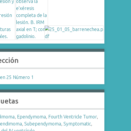
ección
en 25 Número 1
quetas
dimoma
,
Ependymoma
,
Fourth Ventricle Tumor
,
pendimoma
,
Subependymoma
,
Symptomatic
,
del IV ventrículo