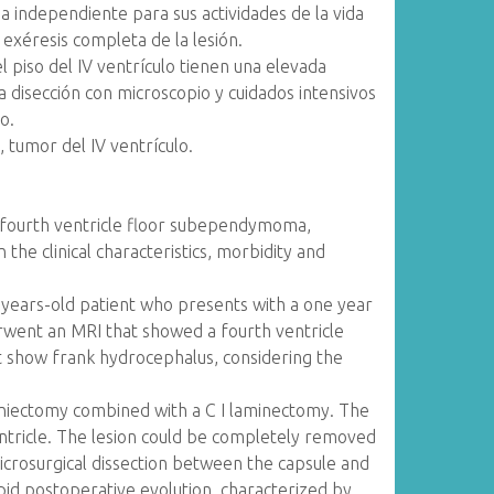
a independiente para sus actividades de la vida
 exéresis completa de la lesión.
piso del IV ventrículo tienen una elevada
 disección con microscopio y cuidados intensivos
o.
umor del IV ventrículo.
fourth ventricle floor subependymoma,
 the clinical characteristics, morbidity and
 years-old patient who presents with a one year
erwent an MRI that showed a fourth ventricle
't show frank hydrocephalus, considering the
niectomy combined with a C I laminectomy. The
ntricle. The lesion could be completely removed
microsurgical dissection between the capsule and
rpid postoperative evolution, characterized by