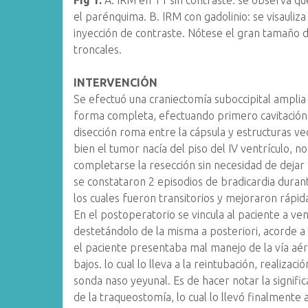
Fig 1.
A. IRM en T1 sin contraste: se observa q
el parénquima. B. IRM con gadolinio: se visauli
inyección de contraste. Nótese el gran tamaño de
troncales.
INTERVENCIÓN
Se efectuó una craniectomía suboccipital amplia 
forma completa, efectuando primero cavitación 
disección roma entre la cápsula y estructuras ve
bien el tumor nacía del piso del IV ventrículo,
completarse la resección sin necesidad de dejar 
se constataron 2 episodios de bradicardia durant
los cuales fueron transitorios y mejoraron rápid
En el postoperatorio se vincula al paciente a ve
destetándolo de la misma a posteriori, acorde a
el paciente presentaba mal manejo de la vía aér
bajos. lo cual lo lleva a la reintubación, realiza
sonda naso yeyunal. Es de hacer notar la signifi
de la traqueostomía, lo cual lo llevó finalmente 