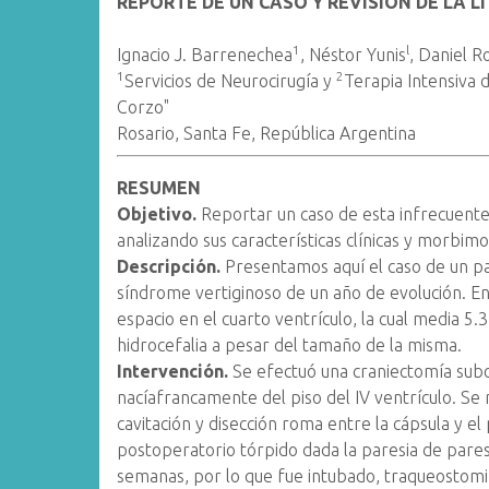
REPORTE DE UN CASO Y REVISIÓN DE LA 
1
l
Ignacio J. Barrenechea
, Néstor Yunis
, Daniel R
1
2
Servicios de Neurocirugía y
Terapia Intensiva d
Corzo"
Rosario, Santa Fe, República Argentina
RESUMEN
Objetivo.
Reportar un caso de esta infrecuente p
analizando sus características clínicas y morbimo
Descripción.
Presentamos aquí el caso de un pac
síndrome vertiginoso de un año de evolución. E
espacio en el cuarto ventrículo, la cual media 5.
hidrocefalia a pesar del tamaño de la misma.
Intervención.
Se efectuó una craniectomía suboc
nacíafrancamente del piso del IV ventrículo. Se
cavitación y disección roma entre la cápsula y el 
postoperatorio tórpido dada la paresia de pare
semanas, por lo que fue intubado, traqueostomi