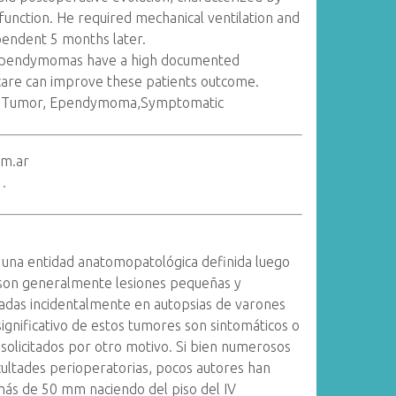
function. He required mechanical ventilation and
pendent 5 months later.
ubependymomas have a high documented
 care can improve these patients outcome.
e Tumor, Ependymoma,Symptomatic
om.ar
.
na entidad anatomopatológica definida luego
son generalmente lesiones pequeñas y
alladas incidentalmente en autopsias de varones
gnificativo de estos tumores son sintomáticos o
solicitados por otro motivo. Si bien numerosos
ficultades perioperatorias, pocos autores han
más de 50 mm naciendo del piso del IV