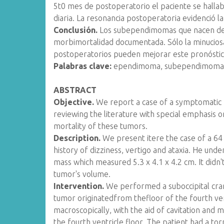
5t0 mes de postoperatorio el paciente se hallab
diaria. La resonancia postoperatoria evidenció la
Conclusión.
Los subependimomas que nacen del 
morbimortalidad documentada. Sólo la minuciosa
postoperatorios pueden mejorar este pronóstic
Palabras clave:
ependimoma, subependimoma, t
ABSTRACT
Objective.
We report a case of a symptomatic 
reviewing the literature with special emphasis on
mortality of these tumors.
Description.
We present itere the case of a 64
history of dizziness, vertigo and ataxia. He und
mass which measured 5.3 x 4.1 x 4.2 cm. It didn
tumor's volume.
Intervention.
We performed a suboccipital cra
tumor originatedfrom thefloor of the fourth ve
macroscopically, with the aid of cavitation and 
the fourth ventricle floor. The patient had a to