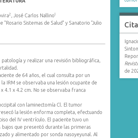
LITERATURA
2
l
ovira
, José Carlos Nallino
e "Rosario Sistemas de Salud" y Sanatorio "Julio
Cit
Ignac
Sintom
Report
atología y realizar una revisión bibliográfica,
Revist
rtalidad.
de 20
iente de 64 años, el cual consulta por un
n la IRM se observaba una lesión ocupante de
3 x 4.1 x 4.2 cm. No se observaba franca
cipital con laminectomía Cl. El tumor
 resecó la lesión enforma completa, efectuando
piso del IV ventrículo. El paciente tuvo un
s bajos que presentó durante las primeras
zado y alimentado por sonda nasoyeyunal. Al