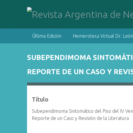
S
a
l
t
a
Última Edición
Hemeroteca Virtual Dr. León
r
a
l
SUBEPENDIMOMA SINTOMÁTIC
c
o
REPORTE DE UN CASO Y REVI
n
t
e
n
Título
i
d
Subependimoma Sintomático del Piso del IV Ven
o
Reporte de un Caso y Revisión de la Literatura
p
r