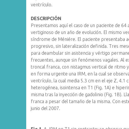
ventrículo.
DESCRIPCIÓN
Presentamos aquí el caso de un paciente de 64 a
vertiginoso de un año de evolución. El mismo ven
síndrome de Méniére. El paciente presentaba ad
progresivo, sin lateralización definida. Tres mes
para deambular sin asistencia y vértigo perman
frecuentes, aunque sin fenómenos vagales. Al ex
troncal franca, con nistagmus vertical de ritmo y
en forma urgente una IRM, en la cual se observa
ventrículo, la cual media 5.3 cm en el eje Z, 4.1 
heterogénea, isointensa en T1 (Fig. 1A) e hiper
misma tras la inyección de gadolinio (Fig. 1B). 
franca a pesar del tamaño de la misma. Con este 
junio del 2007.