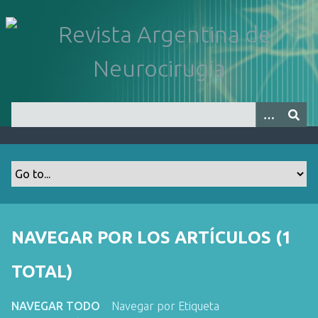
S
a
l
t
a
r
a
l
c
o
n
t
e
n
NAVEGAR POR LOS ARTÍCULOS (1
i
d
TOTAL)
o
p
NAVEGAR TODO
Navegar por Etiqueta
r