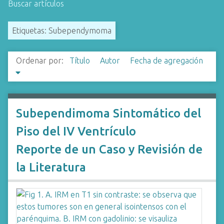
Buscar artículos
i
n
Etiquetas: Subependymoma
c
i
p
Ordenar por:
Título
Autor
Fecha de agregación
a
l
Subependimoma Sintomático del
Piso del IV Ventrículo
Reporte de un Caso y Revisión de
la Literatura