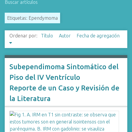
Buscar artículos
i
n
Etiquetas: Ependymoma
c
i
p
Ordenar por:
Título
Autor
Fecha de agregación
a
l
Subependimoma Sintomático del
Piso del IV Ventrículo
Reporte de un Caso y Revisión de
la Literatura