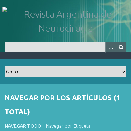
S
a
l
t
a
r
a
l
c
o
n
t
e
n
NAVEGAR POR LOS ARTÍCULOS (1
i
d
TOTAL)
o
p
NAVEGAR TODO
Navegar por Etiqueta
r