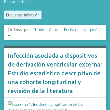
Buscar artículos
i
n
Etiquetas: Infección
c
i
p
Ordenar por:
Título
Autor
Fecha de agregación
a
l
Infección asociada a dispositivos
de derivación ventricular externa:
Estudio estadístico descriptivo de
una cohorte longitudinal y
revisión de la literatura