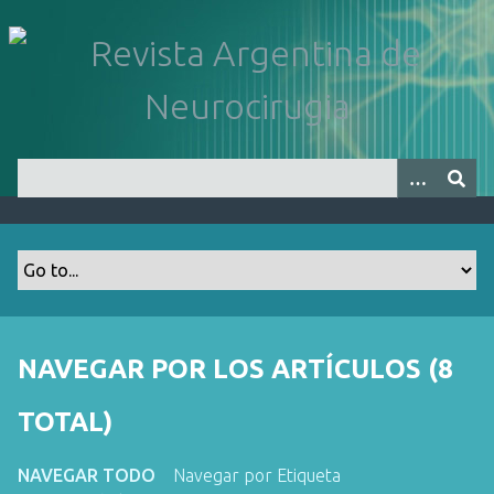
S
a
l
t
a
r
a
l
c
o
n
t
e
n
NAVEGAR POR LOS ARTÍCULOS (8
i
d
TOTAL)
o
p
NAVEGAR TODO
Navegar por Etiqueta
r