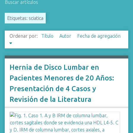
Buscar artículos
i
n
Etiquetas: sciatica
c
i
p
Ordenar por:
Título
Autor
Fecha de agregación
a
l
Hernia de Disco Lumbar en
Pacientes Menores de 20 Años:
Presentación de 4 Casos y
Revisión de la Literatura