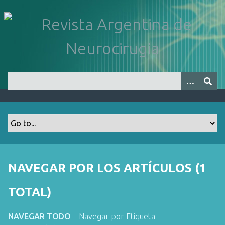
S
a
l
t
a
r
a
l
c
o
n
t
e
n
NAVEGAR POR LOS ARTÍCULOS (1
i
d
TOTAL)
o
p
NAVEGAR TODO
Navegar por Etiqueta
r