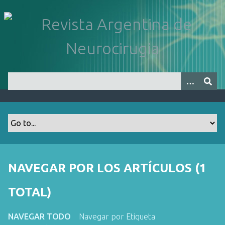
S
a
l
t
a
r
a
l
c
o
n
t
e
n
NAVEGAR POR LOS ARTÍCULOS (1
i
d
TOTAL)
o
p
NAVEGAR TODO
Navegar por Etiqueta
r