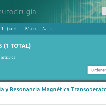
 Turjanski
Búsqueda Avanzada
 (1 TOTAL)
 artículos
Ordenar
ria y Resonancia Magnética Transoperato