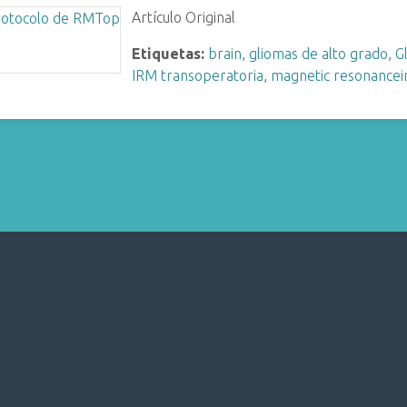
Artículo Original
Etiquetas:
brain
,
gliomas de alto grado
,
G
IRM transoperatoria
,
magnetic resonance