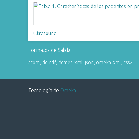
i
n
c
i
ultrasound
p
a
Formatos de Salida
l
atom
,
dc-rdf
,
dcmes-xml
,
json
,
omeka-xml
,
rss2
Tecnología de
Omeka
.