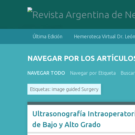
S
a
l
t
a
Última Edición
Hemeroteca Virtual Dr. León
r
a
l
NAVEGAR POR LOS ARTÍCULOS
c
o
NAVEGAR TODO
Navegar por Etiqueta
Buscar
n
t
Etiquetas: image guided Surgery
e
n
i
d
Ultrasonografía Intraoperato
o
de Bajo y Alto Grado
p
r