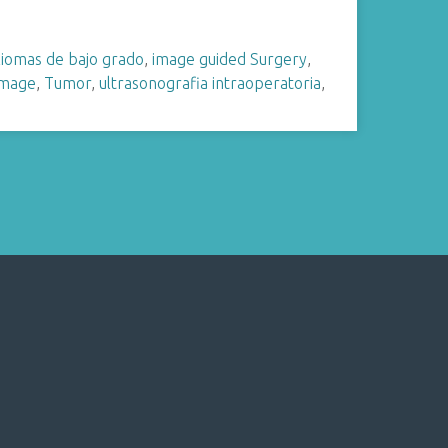
liomas de bajo grado
,
image guided Surgery
,
image
,
Tumor
,
ultrasonografia intraoperatoria
,