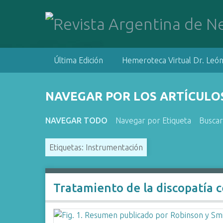
S
a
l
t
a
Última Edición
Hemeroteca Virtual Dr. León
r
a
l
NAVEGAR POR LOS ARTÍCULOS
c
o
NAVEGAR TODO
Navegar por Etiqueta
Buscar
n
t
Etiquetas: Instrumentación
e
n
i
d
Tratamiento de la discopatía c
o
p
r