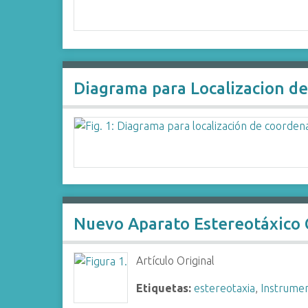
i
n
c
i
p
Diagrama para Localizacion d
a
l
Nuevo Aparato Estereotáxico
Artículo Original
Etiquetas:
estereotaxia
,
Instrume