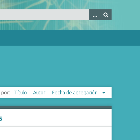
 por:
Título
Autor
Fecha de agregación
s