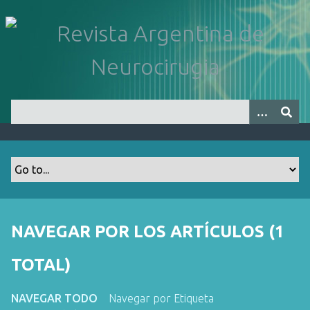
S
a
l
t
a
r
a
l
c
o
n
t
e
n
NAVEGAR POR LOS ARTÍCULOS (1
i
d
TOTAL)
o
p
NAVEGAR TODO
Navegar por Etiqueta
r