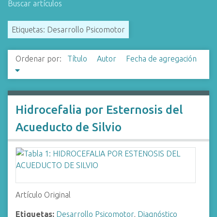
Buscar artículos
i
n
Etiquetas: Desarrollo Psicomotor
c
i
p
Ordenar por:
Título
Autor
Fecha de agregación
a
l
Hidrocefalia por Esternosis del
Acueducto de Silvio
Artículo Original
Etiquetas:
Desarrollo Psicomotor
,
Diagnóstico