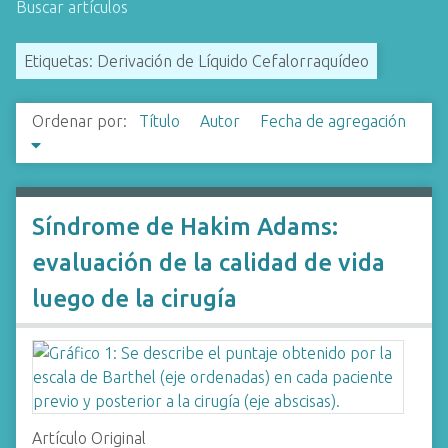
Buscar artículos
i
n
Etiquetas: Derivación de Líquido Cefalorraquídeo
c
i
p
Ordenar por:
Título
Autor
Fecha de agregación
a
l
Síndrome de Hakim Adams:
evaluación de la calidad de vida
luego de la cirugía
Artículo Original