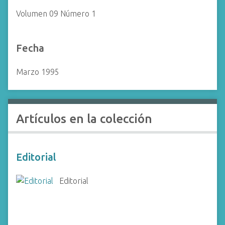
i
Volumen 09 Número 1
n
c
i
Fecha
p
a
Marzo 1995
l
Artículos en la colección
Editorial
Editorial