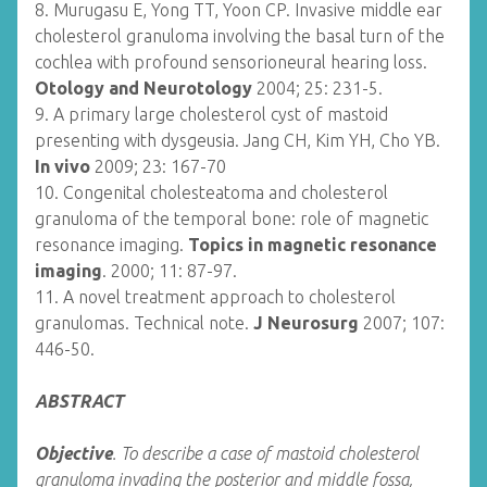
8. Murugasu E, Yong TT, Yoon CP. Invasive middle ear
cholesterol granuloma involving the basal turn of the
cochlea with profound sensorioneural hearing loss.
Otology and Neurotology
2004; 25: 231-5.
9. A primary large cholesterol cyst of mastoid
presenting with dysgeusia. Jang CH, Kim YH, Cho YB.
In vivo
2009; 23: 167-70
10. Congenital cholesteatoma and cholesterol
granuloma of the temporal bone: role of magnetic
resonance imaging.
Topics in magnetic resonance
imaging
. 2000; 11: 87-97.
11. A novel treatment approach to cholesterol
granulomas. Technical note.
J Neurosurg
2007; 107:
446-50.
ABSTRACT
Objective
. To describe a case of mastoid cholesterol
granuloma invading the posterior and middle fossa,