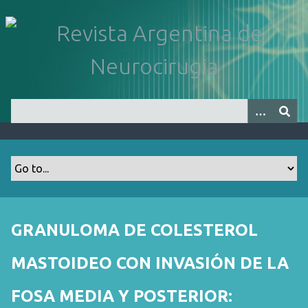
S
a
l
t
a
r
a
l
c
o
n
t
e
n
GRANULOMA DE COLESTEROL
i
d
MASTOIDEO CON INVASIÓN DE LA
o
p
FOSA MEDIA Y POSTERIOR:
r