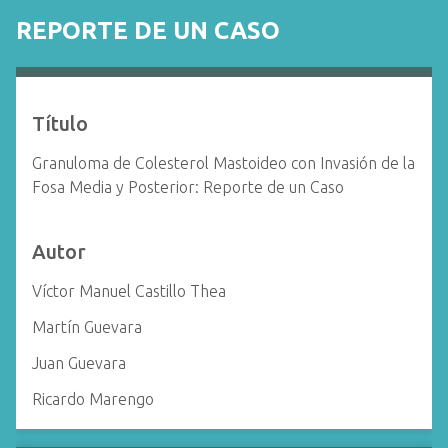
i
REPORTE DE UN CASO
n
c
i
p
Título
a
l
Granuloma de Colesterol Mastoideo con Invasión de la
Fosa Media y Posterior: Reporte de un Caso
Autor
Víctor Manuel Castillo Thea
Martín Guevara
Juan Guevara
Ricardo Marengo