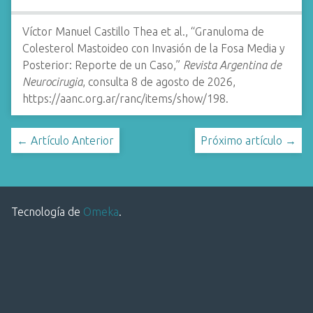
Víctor Manuel Castillo Thea et al., “Granuloma de
Colesterol Mastoideo con Invasión de la Fosa Media y
Posterior: Reporte de un Caso,”
Revista Argentina de
Neurocirugia
, consulta 8 de agosto de 2026,
https://aanc.org.ar/ranc/items/show/198
.
← Artículo Anterior
Próximo artículo →
Tecnología de
Omeka
.