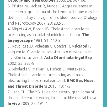
Otology and Neurotology
2003; 24: 96-106.
3. Pfister M, Jackler R, Kunda L. Aggressiveness in
cholesterol granuloma of the temporal bone may be
determined by the vigor of its blood source. Otology
and Neurotology 2007; 28: 232-5.
4. Miglets AW, Booth JB. Cholesterol granuloma
presenting as an isolated middle ear tumor.
The
laryngoscope
1981; 91: 410-5.
5. Novo Ruiz JJ, Videgain G, Gondra R, Valcárcel F,
Uriguen M. Granuloma colesterínico mastoideo con
invasión intracraneal.
Acta Otorrinolaringol Esp
2002; 53: 285-8.
6. Nikolaidis V, Malliari H, Psifidis D, ivIetaxas S.
Cholesterol granuloma presenting as a mass
obstructing the external ear canal.
BMC Ear, Nose,
and Throat Disorders
2010; 10: 1-5.
7. Jang CH, Cho YB. Huge cholesterol granuloma of
the middle ear extending to the middle cranial fossa.
In vivo
2009; 23: 191-4