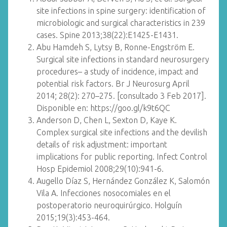
site infections in spine surgery: identification of
microbiologic and surgical characteristics in 239
cases. Spine 2013;38(22):E1425-E1431.
Abu Hamdeh S, Lytsy B, Ronne-Engström E.
Surgical site infections in standard neurosurgery
procedures– a study of incidence, impact and
potential risk factors. Br J Neurosurg April
2014; 28(2): 270–275. [consultado 3 Feb 2017].
Disponible en: https://goo.gl/k9t6QC
Anderson D, Chen L, Sexton D, Kaye K.
Complex surgical site infections and the devilish
details of risk adjustment: important
implications for public reporting. Infect Control
Hosp Epidemiol 2008;29(10):941-6.
Augello Díaz S, Hernández González K, Salomón
Vila A. Infecciones nosocomiales en el
postoperatorio neuroquirúrgico. Holguín
2015;19(3):453-464.