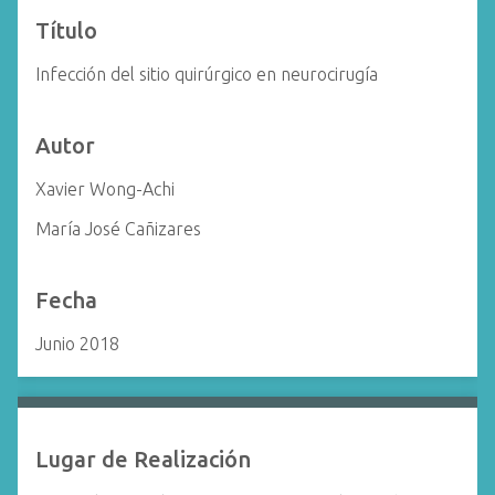
i
Título
n
c
Infección del sitio quirúrgico en neurocirugía
i
p
Autor
a
l
Xavier Wong-Achi
María José Cañizares
Fecha
Junio 2018
Lugar de Realización