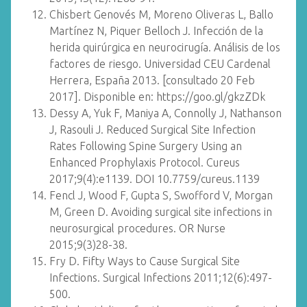
Chisbert Genovés M, Moreno Oliveras L, Ballo
Martínez N, Piquer Belloch J. Infección de la
herida quirúrgica en neurocirugía. Análisis de los
factores de riesgo. Universidad CEU Cardenal
Herrera, España 2013. [consultado 20 Feb
2017]. Disponible en: https://goo.gl/gkzZDk
Dessy A, Yuk F, Maniya A, Connolly J, Nathanson
J, Rasouli J. Reduced Surgical Site Infection
Rates Following Spine Surgery Using an
Enhanced Prophylaxis Protocol. Cureus
2017;9(4):e1139. DOI 10.7759/cureus.1139
Fencl J, Wood F, Gupta S, Swofford V, Morgan
M, Green D. Avoiding surgical site infections in
neurosurgical procedures. OR Nurse
2015;9(3)28-38.
Fry D. Fifty Ways to Cause Surgical Site
Infections. Surgical Infections 2011;12(6):497-
500.