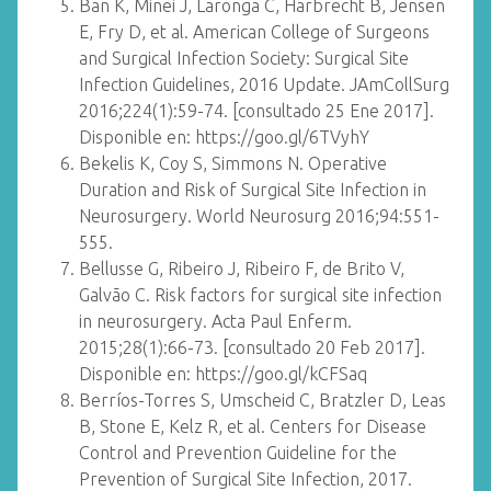
Ban K, Minei J, Laronga C, Harbrecht B, Jensen
E, Fry D, et al. American College of Surgeons
and Surgical Infection Society: Surgical Site
Infection Guidelines, 2016 Update. JAmCollSurg
2016;224(1):59-74. [consultado 25 Ene 2017].
Disponible en: https://goo.gl/6TVyhY
Bekelis K, Coy S, Simmons N. Operative
Duration and Risk of Surgical Site Infection in
Neurosurgery. World Neurosurg 2016;94:551-
555.
Bellusse G, Ribeiro J, Ribeiro F, de Brito V,
Galvão C. Risk factors for surgical site infection
in neurosurgery. Acta Paul Enferm.
2015;28(1):66-73. [consultado 20 Feb 2017].
Disponible en: https://goo.gl/kCFSaq
Berríos-Torres S, Umscheid C, Bratzler D, Leas
B, Stone E, Kelz R, et al. Centers for Disease
Control and Prevention Guideline for the
Prevention of Surgical Site Infection, 2017.