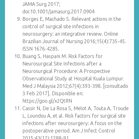
JAMA Surg 2017;
doi:10.1001/jamasurg.2017.0904
Borges E, Machado S. Relevant actions in the
control of surgical site infections in
neurosurgery: an integrative review. Online
Brazilian Journal of Nursing 2016;15(4):735-45.
ISSN 1676-4285.
Buang S, Haspani M. Risk Factors for
Neurosurgical Site Infections after a
Neurosurgical Procedure: A Prospective
Observational Study at Hospital Kuala Lumpur.
Med J Malaysia 2012;67(4):393-398. [consultado
3 Feb 2017]. Disponible en:
https://goo.gl/x2QtRN
Cassir N, De La Rosa S, Melot A, Touta A, Troude
L, Loundou A, et al. Risk factors for surgical site
infections after neurosurgery: A focus on the
postoperative period. Am J Infect Control
2015;43(12):1288-91.