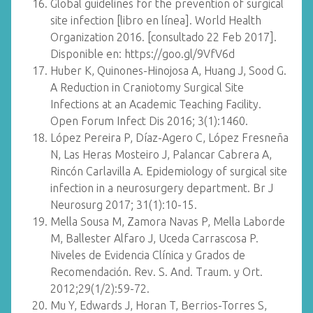
Global guidelines for the prevention of surgical
site infection [libro en línea]. World Health
Organization 2016. [consultado 22 Feb 2017].
Disponible en: https://goo.gl/9VfV6d
Huber K, Quinones-Hinojosa A, Huang J, Sood G.
A Reduction in Craniotomy Surgical Site
Infections at an Academic Teaching Facility.
Open Forum Infect Dis 2016; 3(1):1460.
López Pereira P, Díaz-Agero C, López Fresneña
N, Las Heras Mosteiro J, Palancar Cabrera A,
Rincón Carlavilla A. Epidemiology of surgical site
infection in a neurosurgery department. Br J
Neurosurg 2017; 31(1):10-15.
Mella Sousa M, Zamora Navas P, Mella Laborde
M, Ballester Alfaro J, Uceda Carrascosa P.
Niveles de Evidencia Clínica y Grados de
Recomendación. Rev. S. And. Traum. y Ort.
2012;29(1/2):59-72.
Mu Y, Edwards J, Horan T, Berrios-Torres S,