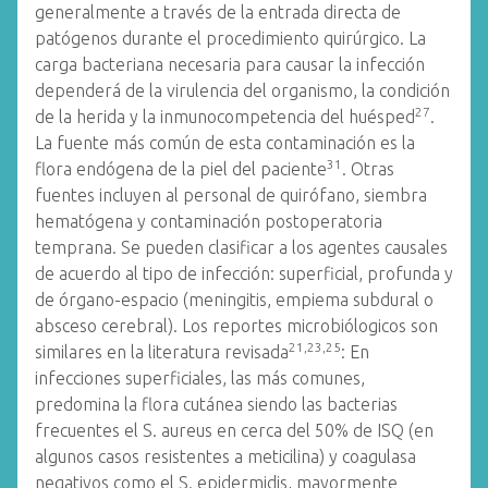
generalmente a través de la entrada directa de
patógenos durante el procedimiento quirúrgico. La
carga bacteriana necesaria para causar la infección
dependerá de la virulencia del organismo, la condición
27
de la herida y la inmunocompetencia del huésped
.
La fuente más común de esta contaminación es la
31
flora endógena de la piel del paciente
. Otras
fuentes incluyen al personal de quirófano, siembra
hematógena y contaminación postoperatoria
temprana. Se pueden clasificar a los agentes causales
de acuerdo al tipo de infección: superficial, profunda y
de órgano-espacio (meningitis, empiema subdural o
absceso cerebral). Los reportes microbiólogicos son
21,23,25
similares en la literatura revisada
: En
infecciones superficiales, las más comunes,
predomina la flora cutánea siendo las bacterias
frecuentes el S. aureus en cerca del 50% de ISQ (en
algunos casos resistentes a meticilina) y coagulasa
negativos como el S. epidermidis, mayormente