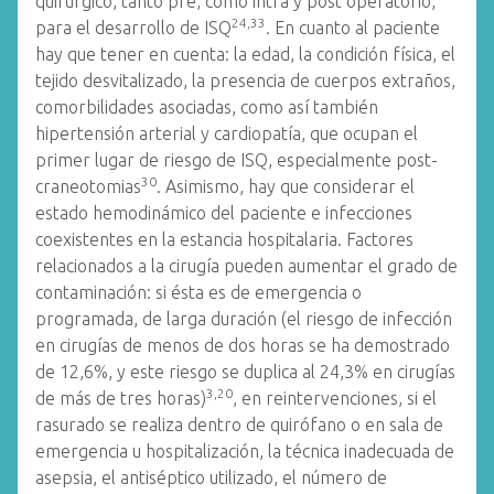
quirúrgico, tanto pre, como intra y post operatorio,
24,33
para el desarrollo de ISQ
. En cuanto al paciente
hay que tener en cuenta: la edad, la condición física, el
tejido desvitalizado, la presencia de cuerpos extraños,
comorbilidades asociadas, como así también
hipertensión arterial y cardiopatía, que ocupan el
primer lugar de riesgo de ISQ, especialmente post-
30
craneotomias
. Asimismo, hay que considerar el
estado hemodinámico del paciente e infecciones
coexistentes en la estancia hospitalaria. Factores
relacionados a la cirugía pueden aumentar el grado de
contaminación: si ésta es de emergencia o
programada, de larga duración (el riesgo de infección
en cirugías de menos de dos horas se ha demostrado
de 12,6%, y este riesgo se duplica al 24,3% en cirugías
3,20
de más de tres horas)
, en reintervenciones, si el
rasurado se realiza dentro de quirófano o en sala de
emergencia u hospitalización, la técnica inadecuada de
asepsia, el antiséptico utilizado, el número de