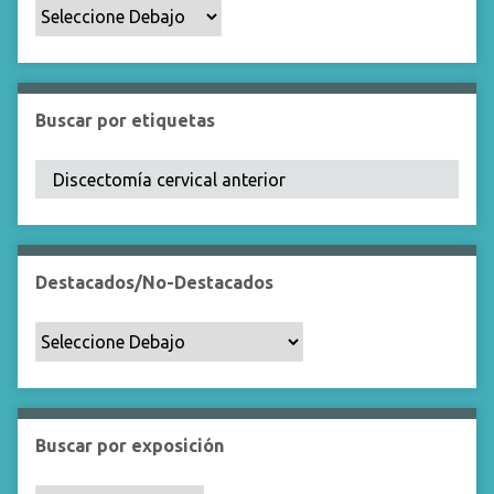
p
o
e
s
p
Buscar por etiquetas
e
c
í
f
i
c
Destacados/No-Destacados
o
"
:
1
Buscar por exposición