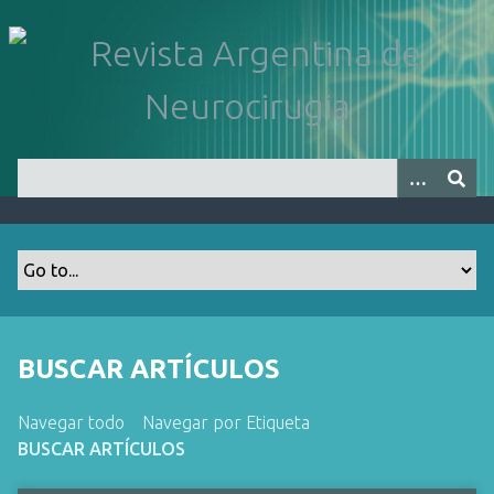
S
a
l
t
a
r
a
l
c
o
n
t
e
n
BUSCAR ARTÍCULOS
i
d
Navegar todo
Navegar por Etiqueta
o
BUSCAR ARTÍCULOS
p
r