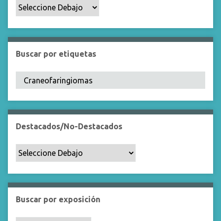
p
o
e
s
p
Buscar por etiquetas
e
c
í
f
i
c
Destacados/No-Destacados
o
"
:
1
Buscar por exposición