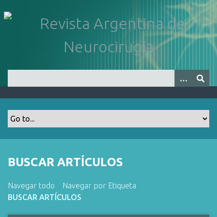
S
a
l
t
a
r
a
l
c
o
n
t
e
n
BUSCAR ARTÍCULOS
i
d
Navegar todo
Navegar por Etiqueta
o
BUSCAR ARTÍCULOS
p
r