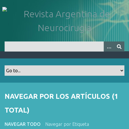
S
a
l
t
a
r
a
l
c
o
n
t
e
n
NAVEGAR POR LOS ARTÍCULOS (1
i
d
TOTAL)
o
p
NAVEGAR TODO
Navegar por Etiqueta
r