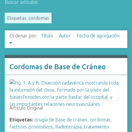
Buscar artículos
i
n
Etiquetas: cordomas
c
i
p
Ordenar por:
Título
Autor
Fecha de agregación
a
l
Cordomas de Base de Cráneo
Artículo Original
Etiquetas:
cirugía de base de cráneo
,
cordomas
,
factores pronósticos
,
Radioterapia
,
tratamiento