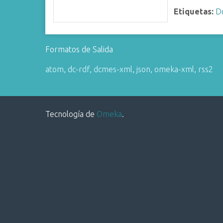
i
Etiquetas:
D
n
c
i
Formatos de Salida
p
a
atom
,
dc-rdf
,
dcmes-xml
,
json
,
omeka-xml
,
rss2
l
Tecnología de
Omeka
.