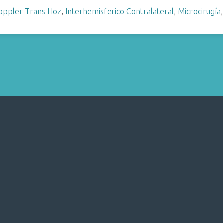
oppler Trans Hoz
,
Interhemisferico Contralateral
,
Microcirugía