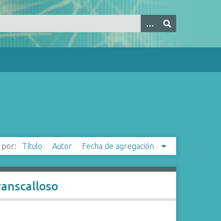
 por:
Título
Autor
Fecha de agregación
ranscalloso