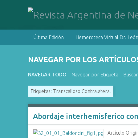
S
a
l
t
a
Última Edición
Hemeroteca Virtual Dr. León
r
a
l
NAVEGAR POR LOS ARTÍCULOS
c
o
NAVEGAR TODO
Navegar por Etiqueta
Buscar
n
t
Etiquetas: Transcalloso Contralateral
e
n
i
d
Abordaje interhemisferico cont
o
p
Artículo Origi
r