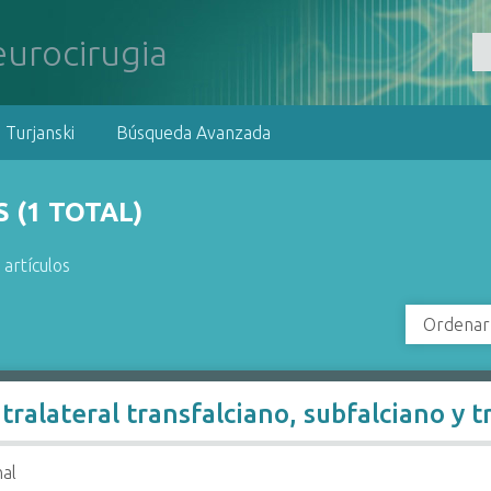
 Turjanski
Búsqueda Avanzada
 (1 TOTAL)
 artículos
Ordenar
ralateral transfalciano, subfalciano y t
nal