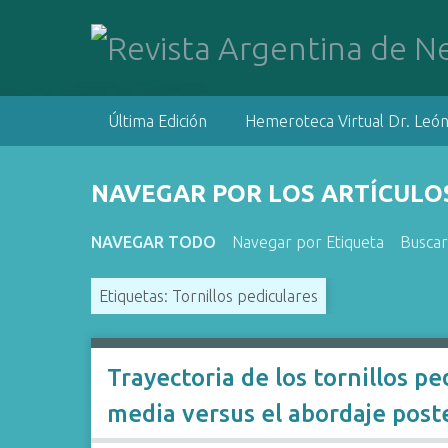
S
a
l
t
a
Última Edición
Hemeroteca Virtual Dr. León
r
a
l
NAVEGAR POR LOS ARTÍCULOS
c
o
NAVEGAR TODO
Navegar por Etiqueta
Buscar
n
t
Etiquetas: Tornillos pediculares
e
n
i
d
Trayectoria de los tornillos p
o
media versus el abordaje poste
p
r