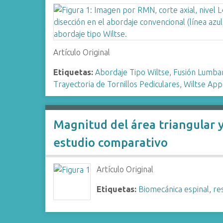
i
n
c
i
Artículo Original
p
a
Etiquetas:
Abordaje Tipo Wiltse
,
Fusión Lumbar
l
Trayectoria de Tornillos Pediculares
,
Wiltse App
Magnitud del área triangular y 
estudio comparativo
Artículo Original
Etiquetas:
Biomecánica espinal
,
re