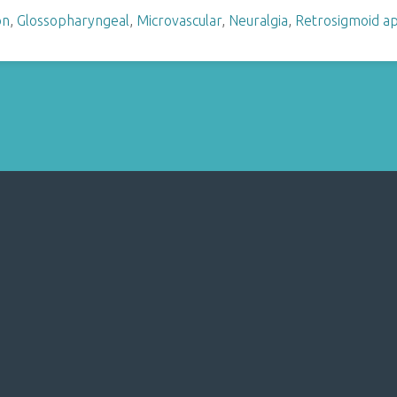
on
,
Glossopharyngeal
,
Microvascular
,
Neuralgia
,
Retrosigmoid a