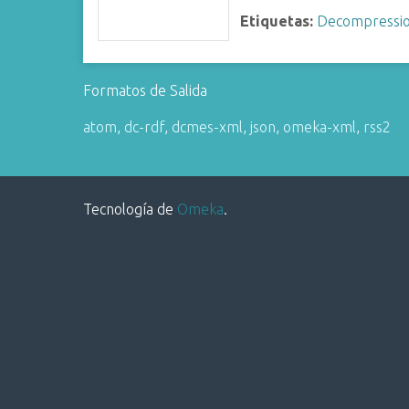
i
Etiquetas:
Decompressi
n
c
i
Formatos de Salida
p
a
atom
,
dc-rdf
,
dcmes-xml
,
json
,
omeka-xml
,
rss2
l
Tecnología de
Omeka
.