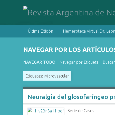
S
a
l
t
a
Última Edición
Hemeroteca Virtual Dr. León
r
a
l
NAVEGAR POR LOS ARTÍCULOS
c
o
NAVEGAR TODO
Navegar por Etiqueta
Buscar
n
t
Etiquetas: Microvascular
e
n
i
d
Neuralgia del glosofaríngeo p
o
p
Serie de Casos
r