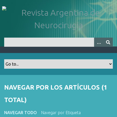
S
a
l
t
a
r
a
l
c
o
n
t
e
n
NAVEGAR POR LOS ARTÍCULOS (1
i
d
TOTAL)
o
p
NAVEGAR TODO
Navegar por Etiqueta
r