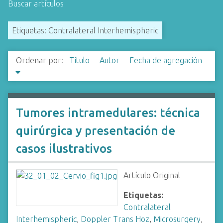
Buscar artículos
i
n
Etiquetas: Contralateral Interhemispheric
c
i
p
Ordenar por:
Título
Autor
Fecha de agregación
a
l
Tumores intramedulares: técnica
quirúrgica y presentación de
casos ilustrativos
Artículo Original
Etiquetas:
Contralateral
Interhemispheric
,
Doppler Trans Hoz
,
Microsurgery
,