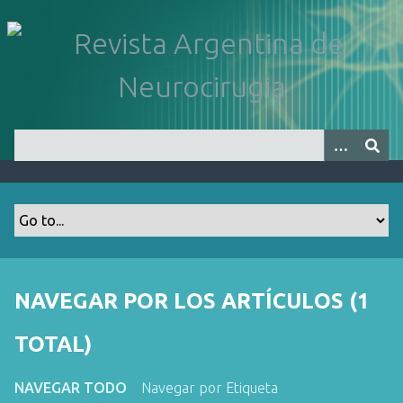
S
a
l
t
a
r
a
l
c
o
n
t
e
n
NAVEGAR POR LOS ARTÍCULOS (1
i
d
TOTAL)
o
p
NAVEGAR TODO
Navegar por Etiqueta
r