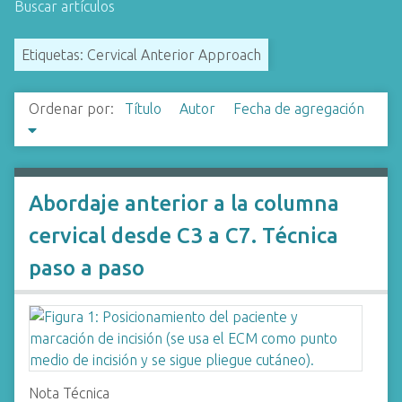
Buscar artículos
i
n
Etiquetas: Cervical Anterior Approach
c
i
p
Ordenar por:
Título
Autor
Fecha de agregación
a
l
Abordaje anterior a la columna
cervical desde C3 a C7. Técnica
paso a paso
Nota Técnica