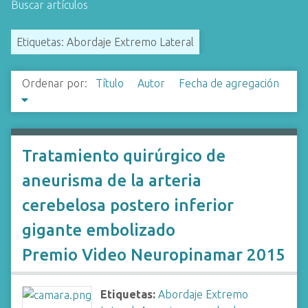
Buscar artículos
i
n
Etiquetas: Abordaje Extremo Lateral
c
i
p
Ordenar por:
Título
Autor
Fecha de agregación
a
l
Tratamiento quirúrgico de
aneurisma de la arteria
cerebelosa postero inferior
gigante embolizado
Premio Video Neuropinamar 2015
Etiquetas:
Abordaje Extremo