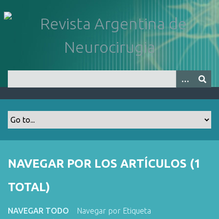
S
a
l
t
a
r
a
l
c
o
n
t
e
n
NAVEGAR POR LOS ARTÍCULOS (1
i
d
TOTAL)
o
p
NAVEGAR TODO
Navegar por Etiqueta
r