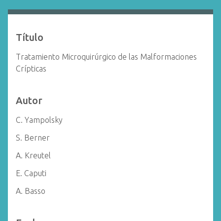
i
n
c
Título
i
p
Tratamiento Microquirúrgico de las Malformaciones
a
Crípticas
l
Autor
C. Yampolsky
S. Berner
A. Kreutel
E. Caputi
A. Basso