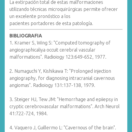
La extirpación total de estas malformaciones
utilizando técnicas microquirúrgicas permite ofrecer
un excelente pronóstico a los
pacientes portadores de esta patología.
BIBLIOGRAFIA
1. Kramer S, Wing S: "Computed tomography of
angiographicaliya occuit cerebral vascular
malformations". Radioiogy 123:649-652, 1977.
2. Numaguchi Y, Kishikawa T: "Prolonged injection
angiography, for diagnosing intracranial cavernous
angiomas". Radioiogy 131:137-138, 1979.
3. Steiger HJ, Tew JM: "Hemorrhage and epiiepsy in
cryptic cerebrovascular malformations". Arch Neurol
41:722-724, 1984.
4. Vaquero J, Guillermo L: "Cavernous of the brain".