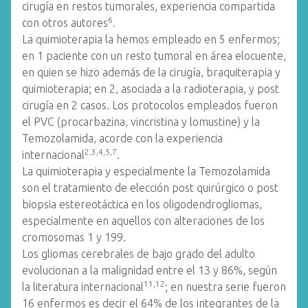
cirugía en restos tumorales, experiencia compartida
6
con otros autores
.
La quimioterapia la hemos empleado en 5 enfermos;
en 1 paciente con un resto tumoral en área elocuente,
en quien se hizo además de la cirugía, braquiterapia y
quimioterapia; en 2, asociada a la radioterapia, y post
cirugía en 2 casos. Los protocolos empleados fueron
el PVC (procarbazina, vincristina y lomustine) y la
Temozolamida, acorde con la experiencia
2,3,4,5,7
internacional
.
La quimioterapia y especialmente la Temozolamida
son el tratamiento de elección post quirúrgico o post
biopsia estereotáctica en los oligodendrogliomas,
especialmente en aquellos con alteraciones de los
cromosomas 1 y 199.
Los gliomas cerebrales de bajo grado del adulto
evolucionan a la malignidad entre el 13 y 86%, según
11,12
la literatura internacional
; en nuestra serie fueron
16 enfermos es decir el 64% de los integrantes de la