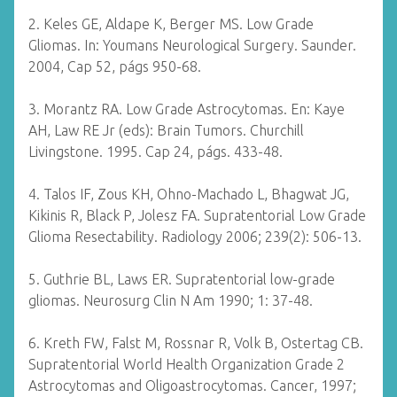
2. Keles GE, Aldape K, Berger MS. Low Grade
Gliomas. In: Youmans Neurological Surgery. Saunder.
2004, Cap 52, págs 950-68.
3. Morantz RA. Low Grade Astrocytomas. En: Kaye
AH, Law RE Jr (eds): Brain Tumors. Churchill
Livingstone. 1995. Cap 24, págs. 433-48.
4. Talos IF, Zous KH, Ohno-Machado L, Bhagwat JG,
Kikinis R, Black P, Jolesz FA. Supratentorial Low Grade
Glioma Resectability. Radiology 2006; 239(2): 506-13.
5. Guthrie BL, Laws ER. Supratentorial low-grade
gliomas. Neurosurg Clin N Am 1990; 1: 37-48.
6. Kreth FW, Falst M, Rossnar R, Volk B, Ostertag CB.
Supratentorial World Health Organization Grade 2
Astrocytomas and Oligoastrocytomas. Cancer, 1997;