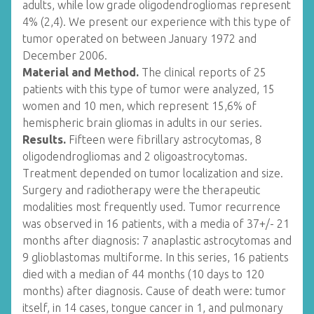
adults, while low grade oligodendrogliomas represent
4% (2,4). We present our experience with this type of
tumor operated on between January 1972 and
December 2006.
Material and Method.
The clinical reports of 25
patients with this type of tumor were analyzed, 15
women and 10 men, which represent 15,6% of
hemispheric brain gliomas in adults in our series.
Results.
Fifteen were fibrillary astrocytomas, 8
oligodendrogliomas and 2 oligoastrocytomas.
Treatment depended on tumor localization and size.
Surgery and radiotherapy were the therapeutic
modalities most frequently used. Tumor recurrence
was observed in 16 patients, with a media of 37+/- 21
months after diagnosis: 7 anaplastic astrocytomas and
9 glioblastomas multiforme. In this series, 16 patients
died with a median of 44 months (10 days to 120
months) after diagnosis. Cause of death were: tumor
itself, in 14 cases, tongue cancer in 1, and pulmonary