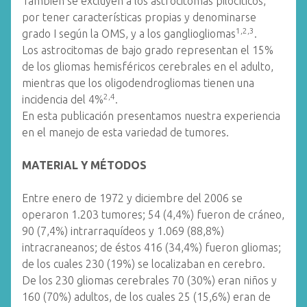
También se excluyen a los astrocitomas pilocíticos,
por tener características propias y denominarse
1,2,3
grado I según la OMS, y a los gangliogliomas
.
Los astrocitomas de bajo grado representan el 15%
de los gliomas hemisféricos cerebrales en el adulto,
mientras que los oligodendrogliomas tienen una
2,4
incidencia del 4%
.
En esta publicación presentamos nuestra experiencia
en el manejo de esta variedad de tumores.
MATERIAL Y MÉTODOS
Entre enero de 1972 y diciembre del 2006 se
operaron 1.203 tumores; 54 (4,4%) fueron de cráneo,
90 (7,4%) intrarraquídeos y 1.069 (88,8%)
intracraneanos; de éstos 416 (34,4%) fueron gliomas;
de los cuales 230 (19%) se localizaban en cerebro.
De los 230 gliomas cerebrales 70 (30%) eran niños y
160 (70%) adultos, de los cuales 25 (15,6%) eran de