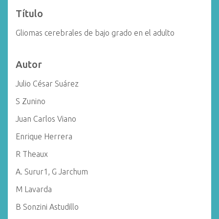
i
Título
n
c
Gliomas cerebrales de bajo grado en el adulto
i
p
Autor
a
l
Julio César Suárez
S Zunino
Juan Carlos Viano
Enrique Herrera
R Theaux
A. Surur1, G Jarchum
M Lavarda
B Sonzini Astudillo