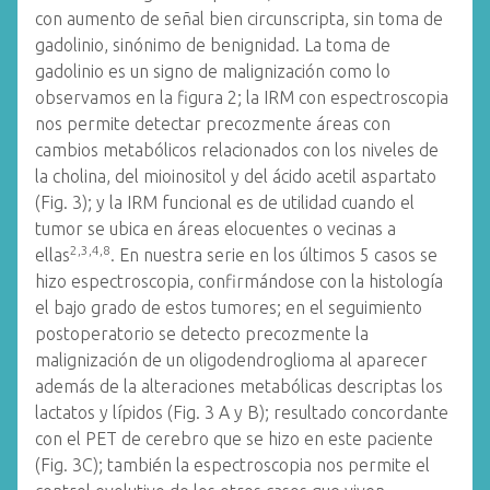
con aumento de señal bien circunscripta, sin toma de
gadolinio, sinónimo de benignidad. La toma de
gadolinio es un signo de malignización como lo
observamos en la figura 2; la IRM con espectroscopia
nos permite detectar precozmente áreas con
cambios metabólicos relacionados con los niveles de
la cholina, del mioinositol y del ácido acetil aspartato
(Fig. 3); y la IRM funcional es de utilidad cuando el
tumor se ubica en áreas elocuentes o vecinas a
2,3,4,8
ellas
. En nuestra serie en los últimos 5 casos se
hizo espectroscopia, confirmándose con la histología
el bajo grado de estos tumores; en el seguimiento
postoperatorio se detecto precozmente la
malignización de un oligodendroglioma al aparecer
además de la alteraciones metabólicas descriptas los
lactatos y lípidos (Fig. 3 A y B); resultado concordante
con el PET de cerebro que se hizo en este paciente
(Fig. 3C); también la espectroscopia nos permite el