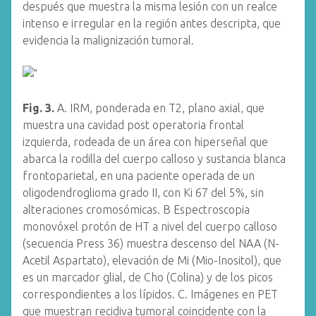
después que muestra la misma lesión con un realce
intenso e irregular en la región antes descripta, que
evidencia la malignización tumoral.
Fig. 3.
A. IRM, ponderada en T2, plano axial, que
muestra una cavidad post operatoria frontal
izquierda, rodeada de un área con hiperseñal que
abarca la rodilla del cuerpo calloso y sustancia blanca
frontoparietal, en una paciente operada de un
oligodendroglioma grado II, con Ki 67 del 5%, sin
alteraciones cromosómicas. B Espectroscopia
monovóxel protón de HT a nivel del cuerpo calloso
(secuencia Press 36) muestra descenso del NAA (N-
Acetil Aspartato), elevación de Mi (Mio-Inositol), que
es un marcador glial, de Cho (Colina) y de los picos
correspondientes a los lípidos. C. Imágenes en PET
que muestran recidiva tumoral coincidente con la