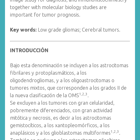
together with molecular biology studies are
important for tumor prognosis.
Key words:
Low grade gliomas; Cerebral tumors.
INTRODUCCIÓN
Bajo esta denominación se incluyen a los astrocitomas
fibrilares y protoplasmáticos, a los
oligodendrogliomas, y a los oligoastrocitomas o
tumores mixtos, que corresponden a los grados II de
1,2,3
la nueva clasificación de la OMS
.
Se excluyen a los tumores con gran celularidad,
pobremente diferenciados, con gran actividad
mitótica y necrosis, es decir a los astrocitomas
gemistocíticos, a los xantopleomórficos, a los
1,2,3
anaplásicos y a los glioblastomas multiformes
.