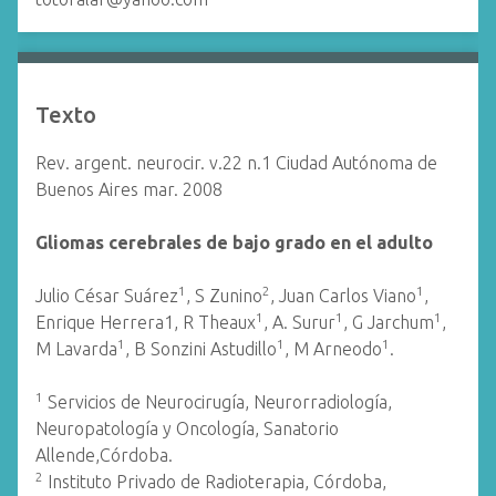
Texto
Rev. argent. neurocir. v.22 n.1 Ciudad Autónoma de
Buenos Aires mar. 2008
Gliomas cerebrales de bajo grado en el adulto
1
2
1
Julio César Suárez
, S Zunino
, Juan Carlos Viano
,
1
1
1
Enrique Herrera1, R Theaux
, A. Surur
, G Jarchum
,
1
1
1
M Lavarda
, B Sonzini Astudillo
, M Arneodo
.
1
Servicios de Neurocirugía, Neurorradiología,
Neuropatología y Oncología, Sanatorio
Allende,Córdoba.
2
Instituto Privado de Radioterapia, Córdoba,