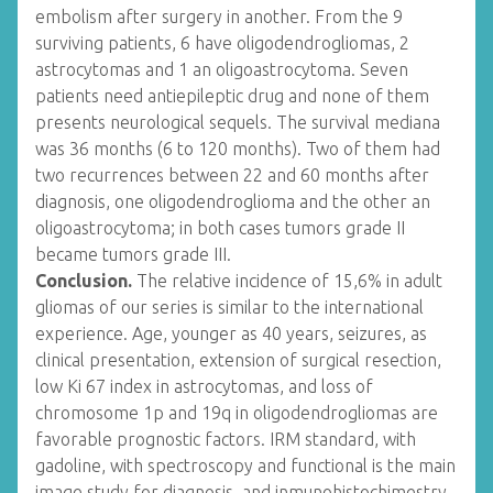
embolism after surgery in another. From the 9
surviving patients, 6 have oligodendrogliomas, 2
astrocytomas and 1 an oligoastrocytoma. Seven
patients need antiepileptic drug and none of them
presents neurological sequels. The survival mediana
was 36 months (6 to 120 months). Two of them had
two recurrences between 22 and 60 months after
diagnosis, one oligodendroglioma and the other an
oligoastrocytoma; in both cases tumors grade II
became tumors grade III.
Conclusion.
The relative incidence of 15,6% in adult
gliomas of our series is similar to the international
experience. Age, younger as 40 years, seizures, as
clinical presentation, extension of surgical resection,
low Ki 67 index in astrocytomas, and loss of
chromosome 1p and 19q in oligodendrogliomas are
favorable prognostic factors. IRM standard, with
gadoline, with spectroscopy and functional is the main
image study for diagnosis, and inmunohistochimestry