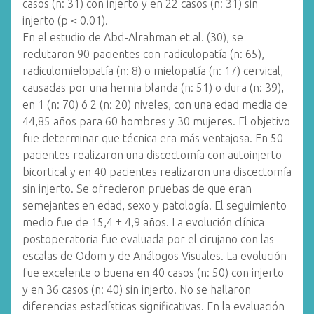
casos (n: 31) con injerto y en 22 casos (n: 31) sin
injerto (p < 0.01).
En el estudio de Abd-Alrahman et al. (30), se
reclutaron 90 pacientes con radiculopatía (n: 65),
radiculomielopatía (n: 8) o mielopatía (n: 17) cervical,
causadas por una hernia blanda (n: 51) o dura (n: 39),
en 1 (n: 70) ó 2 (n: 20) niveles, con una edad media de
44,85 años para 60 hombres y 30 mujeres. El objetivo
fue determinar que técnica era más ventajosa. En 50
pacientes realizaron una discectomía con autoinjerto
bicortical y en 40 pacientes realizaron una discectomía
sin injerto. Se ofrecieron pruebas de que eran
semejantes en edad, sexo y patología. El seguimiento
medio fue de 15,4 ± 4,9 años. La evolución clínica
postoperatoria fue evaluada por el cirujano con las
escalas de Odom y de Análogos Visuales. La evolución
fue excelente o buena en 40 casos (n: 50) con injerto
y en 36 casos (n: 40) sin injerto. No se hallaron
diferencias estadísticas significativas. En la evaluación