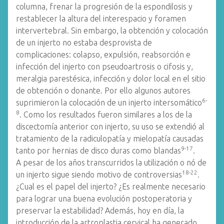
columna, frenar la progresión de la espondilosis y
restablecer la altura del interespacio y foramen
intervertebral. Sin embargo, la obtención y colocación
de un injerto no estaba desprovista de
complicaciones: colapso, expulsión, reabsorción e
infección del injerto con pseudoartrosis o cifosis y,
meralgia parestésica, infección y dolor local en el sitio
de obtención o donante. Por ello algunos autores
6-
suprimieron la colocación de un injerto intersomático
8
. Como los resultados fueron similares a los de la
discectomía anterior con injerto, su uso se extendió al
tratamiento de la radiculopatía y mielopatía causadas
9-17
tanto por hernias de disco duras como blandas
.
A pesar de los años transcurridos la utilización o nó de
18-22
un injerto sigue siendo motivo de controversias
.
¿Cual es el papel del injerto? ¿Es realmente necesario
para lograr una buena evolución postoperatoria y
preservar la estabilidad? Además, hoy en día, la
introducción de la artroplastia cervical ha generado