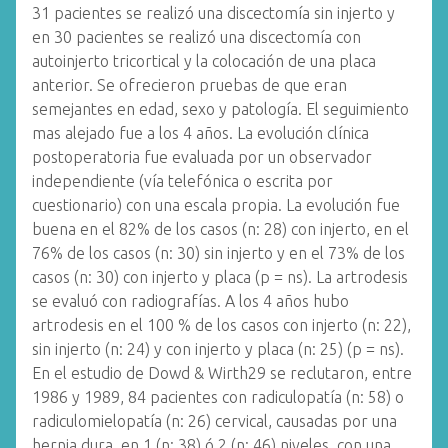
31 pacientes se realizó una discectomía sin injerto y
en 30 pacientes se realizó una discectomía con
autoinjerto tricortical y la colocación de una placa
anterior. Se ofrecieron pruebas de que eran
semejantes en edad, sexo y patología. El seguimiento
mas alejado fue a los 4 años. La evolución clínica
postoperatoria fue evaluada por un observador
independiente (vía telefónica o escrita por
cuestionario) con una escala propia. La evolución fue
buena en el 82% de los casos (n: 28) con injerto, en el
76% de los casos (n: 30) sin injerto y en el 73% de los
casos (n: 30) con injerto y placa (p = ns). La artrodesis
se evaluó con radiografías. A los 4 años hubo
artrodesis en el 100 % de los casos con injerto (n: 22),
sin injerto (n: 24) y con injerto y placa (n: 25) (p = ns).
En el estudio de Dowd & Wirth29 se reclutaron, entre
1986 y 1989, 84 pacientes con radiculopatía (n: 58) o
radiculomielopatía (n: 26) cervical, causadas por una
hernia dura, en 1 (n: 38) ó 2 (n: 46) niveles, con una