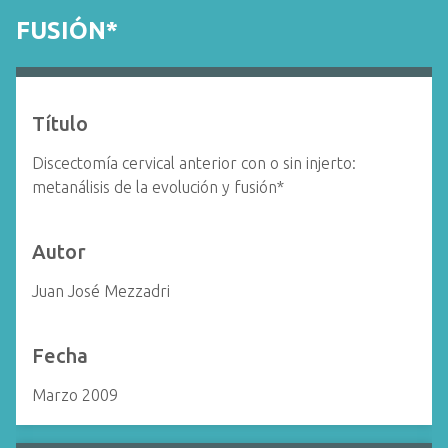
i
FUSIÓN*
n
c
i
p
Título
a
l
Discectomía cervical anterior con o sin injerto:
metanálisis de la evolución y fusión*
Autor
Juan José Mezzadri
Fecha
Marzo 2009