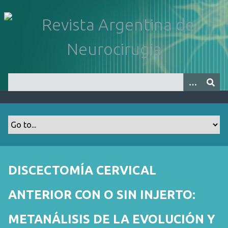
S
a
l
t
a
r
a
l
c
o
n
t
e
n
DISCECTOMÍA CERVICAL
i
d
ANTERIOR CON O SIN INJERTO:
o
p
METANÁLISIS DE LA EVOLUCIÓN Y
r