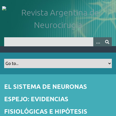
S
a
l
t
a
r
a
l
c
o
n
t
e
n
EL SISTEMA DE NEURONAS
i
d
ESPEJO: EVIDENCIAS
o
p
FISIOLÓGICAS E HIPÓTESIS
r