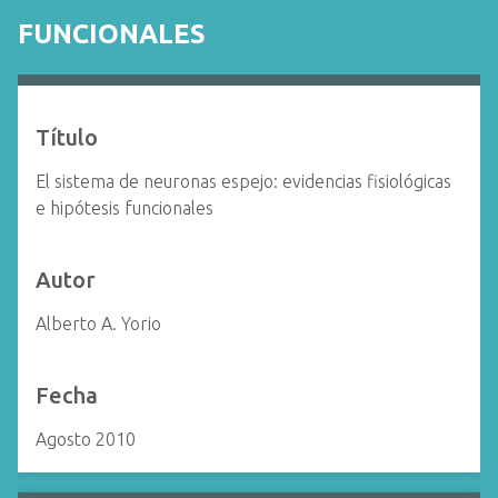
i
FUNCIONALES
n
c
i
p
Título
a
l
El sistema de neuronas espejo: evidencias fisiológicas
e hipótesis funcionales
Autor
Alberto A. Yorio
Fecha
Agosto 2010