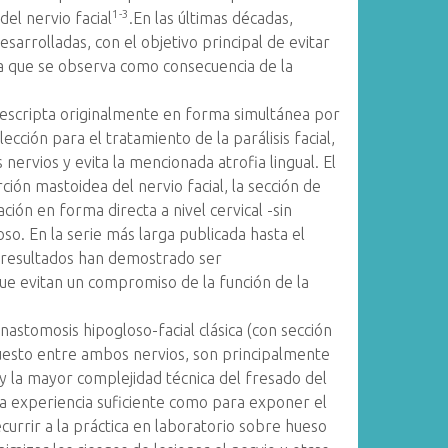
1-3
el nervio facial
.En las últimas décadas,
desarrolladas, con el objetivo principal de evitar
ua que se observa como consecuencia de la
 descripta originalmente en forma simultánea por
elección para el tratamiento de la parálisis facial,
ervios y evita la mencionada atrofia lingual. El
ión mastoidea del nervio facial, la sección de
ción en forma directa a nivel cervical -sin
oso. En la serie más larga publicada hasta el
s resultados han demostrado ser
que evitan un compromiso de la función de la
anastomosis hipogloso-facial clásica (con sección
rpuesto entre ambos nervios, son principalmente
 y la mayor complejidad técnica del fresado del
la experiencia suficiente como para exponer el
currir a la práctica en laboratorio sobre hueso