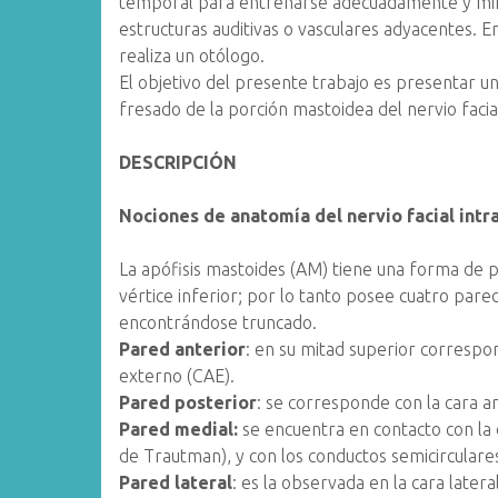
temporal para entrenarse adecuadamente y minim
estructuras auditivas o vasculares adyacentes. E
realiza un otólogo.
El objetivo del presente trabajo es presentar una
fresado de la porción mastoidea del nervio faci
DESCRIPCIÓN
Nociones de anatomía del nervio facial int
La apófisis mastoides (AM) tiene una forma de 
vértice inferior; por lo tanto posee cuatro pared
encontrándose truncado.
Pared anterior
: en su mitad superior correspo
externo (CAE).
Pared posterior
: se corresponde con la cara a
Pared medial:
se encuentra en contacto con la
de Trautman), y con los conductos semicirculares
Pared lateral
: es la observada en la cara later