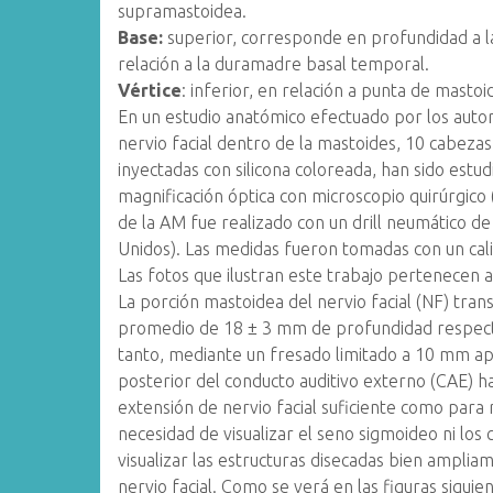
supramastoidea.
Base:
superior, corresponde en profundidad a la
relación a la duramadre basal temporal.
Vértice
: inferior, en relación a punta de mastoi
En un estudio anatómico efectuado por los autore
nervio facial dentro de la mastoides, 10 cabezas
inyectadas con silicona coloreada, han sido estud
magnificación óptica con microscopio quirúrgico
de la AM fue realizado con un drill neumático d
Unidos). Las medidas fueron tomadas con un cal
Las fotos que ilustran este trabajo pertenecen a
La porción mastoidea del nervio facial (NF) tran
promedio de 18 ± 3 mm de profundidad respecto 
tanto, mediante un fresado limitado a 10 mm 
posterior del conducto auditivo externo (CAE) h
extensión de nervio facial suficiente como para r
necesidad de visualizar el seno sigmoideo ni los
visualizar las estructuras disecadas bien amplia
nervio facial. Como se verá en las figuras siguie