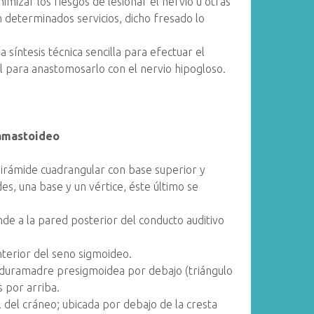
izar los riesgos de lesionar el nervio u otras
n determinados servicios, dicho fresado lo
 síntesis técnica sencilla para efectuar el
al para anastomosarlo con el nervio hipogloso.
ramastoideo
pirámide cuadrangular con base superior y
es, una base y un vértice, éste último se
nde a la pared posterior del conducto auditivo
nterior del seno sigmoideo.
 duramadre presigmoidea por debajo (triángulo
 por arriba.
al del cráneo; ubicada por debajo de la cresta