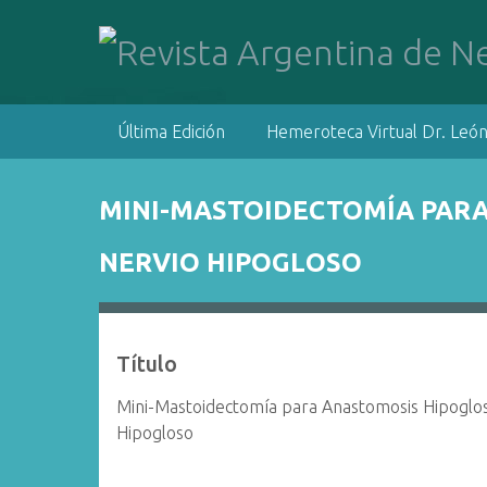
S
a
l
t
a
Última Edición
Hemeroteca Virtual Dr. León
r
a
l
MINI-MASTOIDECTOMÍA PARA
c
o
NERVIO HIPOGLOSO
n
t
e
n
Título
i
d
Mini-Mastoidectomía para Anastomosis Hipogloso
o
Hipogloso
p
r