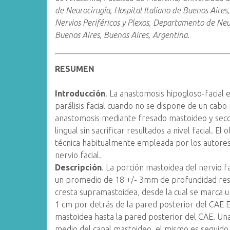
de Neurocirugía, Hospital Italiano de Buenos Aires
Nervios Periféricos y Plexos, Departamento de Neur
Buenos Aires, Buenos Aires, Argentina.
RESUMEN
Introducción
. La anastomosis hipogloso-facial e
parálisis facial cuando no se dispone de un cabo 
anastomosis mediante fresado mastoideo y secció
lingual sin sacrificar resultados a nivel facial. E
técnica habitualmente empleada por los autores 
nervio facial.
Descripción
. La porción mastoidea del nervio f
un promedio de 18 +/- 3mm de profundidad resp
cresta supramastoidea, desde la cual se marca un
1 cm por detrás de la pared posterior del CAE 
mastoidea hasta la pared posterior del CAE. Una 
medio del canal mastoideo, el mismo es seguido h