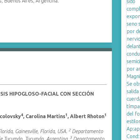
s, Buenos Aires, Argentina.
IS HIPOGLOSO-FACIAL CON SECCIÓN
4
1
1
ocolovsky
, Carolina Martins
, Albert Rhoton
2
rida, Gainesville, Florida, USA.
Departamento
3
de Tucumán, Tucumán, Argentina.
Departamento