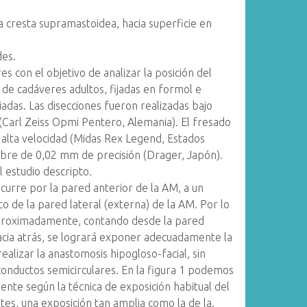
 cresta supramastoidea, hacia superficie en
des.
s con el objetivo de analizar la posición del
 de cadáveres adultos, fijadas en formol e
iadas. Las disecciones fueron realizadas bajo
 (Carl Zeiss Opmi Pentero, Alemania). El fresado
e alta velocidad (Midas Rex Legend, Estados
ibre de 0,02 mm de precisión (Drager, Japón).
l estudio descripto.
scurre por la pared anterior de la AM, a un
de la pared lateral (externa) de la AM. Por lo
aproximadamente, contando desde la pared
acia atrás, se logrará exponer adecuadamente la
ealizar la anastomosis hipogloso-facial, sin
 conductos semicirculares. En la figura 1 podemos
mente según la técnica de exposición habitual del
ntes, una exposición tan amplia como la de la.