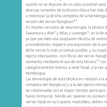
cuando no se dispone de un cabo proximal sano d
diversas variantes de la técnica clásica han sido 
o minimizar la atrofia completa de la hemileng
4-9
sección del nervio hipogloso
.
En muchos servicios de neurocirugía, la técnica
9
5
Sawamura y Abe
y Atlas y Lowinger
, es la de 
ya que permite una coaptación directa de ambos n
procedimiento requiere una exposición de la porc
dicho nervio lo más proximal posible, y su coapta
injerto interpuesto- con fibras del nervio hipogl
10
momento mediante el uso de esta técnica
, lo
categóricamente buenos a nivel facial, a la vez 
hemilengua.
Las desventajas de esta técnica en relación a la 
completa del hipogloso) y a la del injerto inte
las relacionadas con el mayor tiempo quirúrgico
hueso temporal. Siendo así, quienes no posean 
nervio facial en su trayecto mastoideo, deben re