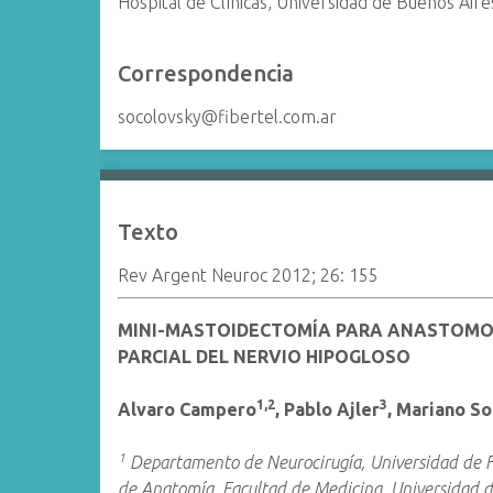
Hospital de Clínicas, Universidad de Buenos Aire
Correspondencia
socolovsky@fibertel.com.ar
Texto
Rev Argent Neuroc 2012; 26: 155
MINI-MASTOIDECTOMÍA PARA ANASTOMOS
PARCIAL DEL NERVIO HIPOGLOSO
1,2
3
Alvaro Campero
, Pablo Ajler
, Mariano S
1
Departamento de Neurocirugía, Universidad de Flo
de Anatomía, Facultad de Medicina, Universidad 