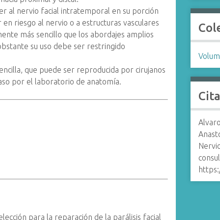
er al nervio facial intratemporal en su porción
en riesgo al nervio o a estructuras vasculares
Col
mente más sencillo que los abordajes amplios
obstante su uso debe ser restringido
Volum
sencilla, que puede ser reproducida por cirujanos
aso por el laboratorio de anatomía.
Cit
Alvar
Anasto
Nervi
consul
https
lección para la reparación de la parálisis facial