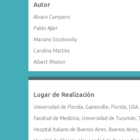
Autor
i
n
Alvaro Campero
c
Pablo Ajler
i
p
Mariano Socolovsky
a
Carolina Martins
l
Albert Rhoton
Lugar de Realización
Universidad de Florida, Gainesville, Florida, USA.
Facultad de Medicina, Universidad de Tucumán, 
Hospital Italiano de Buenos Aires, Buenos Aires,