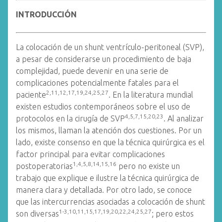
INTRODUCCIÓN
La colocación de un shunt ventrículo-peritoneal (SVP),
a pesar de considerarse un procedimiento de baja
complejidad, puede devenir en una serie de
complicaciones potencialmente fatales para el
2,11,12,17,19,24,25,27
paciente
. En la literatura mundial
existen estudios contemporáneos sobre el uso de
4,5,7,15,20,23
protocolos en la cirugía de SVP
. Al analizar
los mismos, llaman la atención dos cuestiones. Por un
lado, existe consenso en que la técnica quirúrgica es el
factor principal para evitar complicaciones
1,4,5,8,14,15,16
postoperatorias
pero no existe un
trabajo que explique e ilustre la técnica quirúrgica de
manera clara y detallada. Por otro lado, se conoce
que las intercurrencias asociadas a colocación de shunt
1-3,10,11,15,17,19,20,22,24,25,27
son diversas
; pero estos