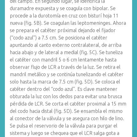
del campo. En segundo lugar, se identifica la
duramadre expuesta y se coagula con bipolar. Se
procede a la durotomía en cruz con bisturí hoja 11
nueva (fig. 5B). Se coagulan las leptomeninges. Ahora
se prepara el catéter próximal dejando el fijador
(“codo azul”) a 7.5 cm. Se posiciona el catéter
apuntando al canto externo contralateral, de arriba
hacia abajo y de lateral a medial (fig. 5C). Se tuneliza
el catéter con mandril 5 o 6 cm lentamente hasta
observar flujo de LCR a través de la luz. Se retira el
mandril metálico y se continúa tunelizando el catéter
solo hasta la marca de 7.5 cm (fig. 5D). Se coloca el
catéter dentro del “codo azul”. Es clave mantener
obturada la luz con los dedos para evitar una brusca
pérdida de LCR. Se corta el catéter proximal a 15 mm
del codo hacia distal (fig. 5D). Se ensambla el mismo
al conector de la válvula y se asegura con hilo de lino.
Se pulsa el reservorio de la válvula para purgar el
sistema y luego se chequea que el LCR salga gota a