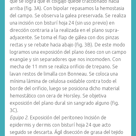
que se logra que el colgajo quede traccionado hacia
arriba (fig. 3A). Con bipolar repasamos la hemostasia
del campo. Se observa la galea preservada. Se realiza
una incisión con bisturí hoja 24 (sin uso previo) en
dirección contraria a la realizada en el plano supra-
adyacente. Se toma el flap de gálea con dos pinzas
rectas y se rebate hacia abajo (fig. 3B). De este modo
logramos una exposición del plano óseo con un campo
exangüe y sin separadores que nos incomoden. Con
mecha de 11 mm se realiza orificio de trepano. Se
lavan restos de limalla con Bonneau. Se coloca una
mínima lámina de celulosa oxidable contra todo el
borde del orificio, luego se posiciona dicho material
hemostático con cera de Horsley. Se objetiva
exposición del plano dural sin sangrado alguno (fig.
3C).
Equipo 2.
Exposición del peritoneo Incisión de
epidermis y dermis con bisturí hoja 24 que acto
seguido se descarta. Ágil disección de grasa del tejido