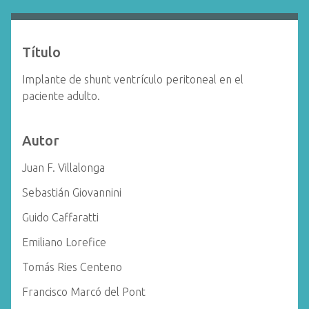
i
n
c
Título
i
p
Implante de shunt ventrículo peritoneal en el
a
paciente adulto.
l
Autor
Juan F. Villalonga
Sebastián Giovannini
Guido Caffaratti
Emiliano Lorefice
Tomás Ries Centeno
Francisco Marcó del Pont