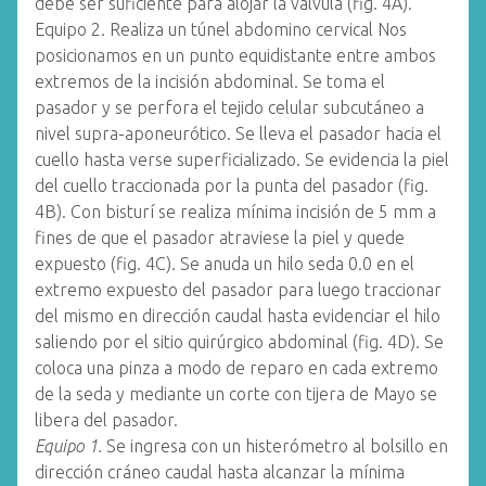
debe ser suficiente para alojar la válvula (fig. 4A).
Equipo 2. Realiza un túnel abdomino cervical Nos
posicionamos en un punto equidistante entre ambos
extremos de la incisión abdominal. Se toma el
pasador y se perfora el tejido celular subcutáneo a
nivel supra-aponeurótico. Se lleva el pasador hacia el
cuello hasta verse superficializado. Se evidencia la piel
del cuello traccionada por la punta del pasador (fig.
4B). Con bisturí se realiza mínima incisión de 5 mm a
fines de que el pasador atraviese la piel y quede
expuesto (fig. 4C). Se anuda un hilo seda 0.0 en el
extremo expuesto del pasador para luego traccionar
del mismo en dirección caudal hasta evidenciar el hilo
saliendo por el sitio quirúrgico abdominal (fig. 4D). Se
coloca una pinza a modo de reparo en cada extremo
de la seda y mediante un corte con tijera de Mayo se
libera del pasador.
Equipo 1.
Se ingresa con un histerómetro al bolsillo en
dirección cráneo caudal hasta alcanzar la mínima