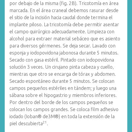
por debajo de la misma (fig. 2B). Tricotomía en área
marcada. En el área craneal debemos rasurar desde
el sitio de la incisión hacia caudal donde termina el
implante piloso. La tricotomía debe permitir asentar
el campo quirúrgico adecuadamente. Limpieza con
alcohol para extraer material sebáceo que es asiento
para diversos gérmenes. Se deja secar. Lavado con
esponja y iodopovidona jabonosa durante 5 minutos.
Secado con gasa estéril. Pintado con iodopovidona
solución 3 veces. Un cirujano pinta cabeza y cuello,
mientras que otro se encarga de tórax y abdomen.
Secado espontáneo durante 5 minutos. Se colocan
campos pequeños estériles en tándem; y luego una
sábana sobre el hipogastrio y miembros inferiores.
Por dentro del borde de los campos pequeños se
colocan los campos grandes. Se coloca film adhesivo
iodado (Ioban® de3M®) en toda la extensión de la
21
piel descubierta
.