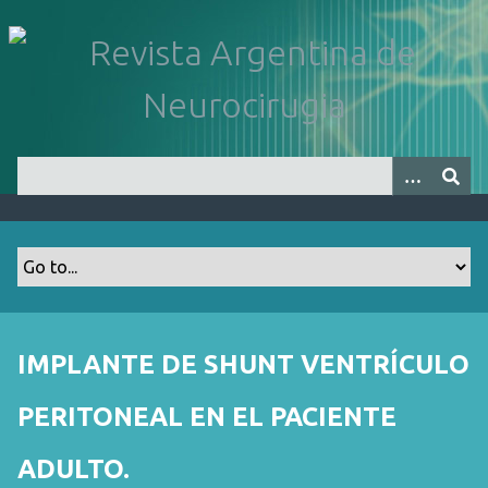
S
a
l
t
a
r
a
l
c
o
n
t
e
n
IMPLANTE DE SHUNT VENTRÍCULO
i
d
PERITONEAL EN EL PACIENTE
o
p
ADULTO.
r