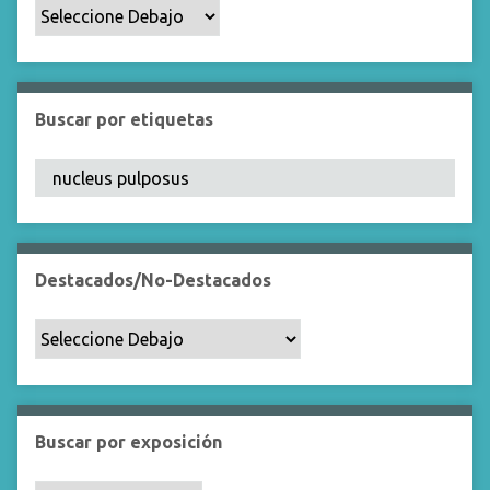
p
o
e
s
p
Buscar por etiquetas
e
c
í
f
i
c
Destacados/No-Destacados
o
"
:
1
Buscar por exposición