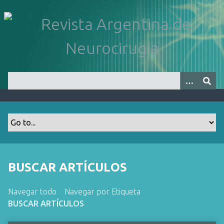
S
a
l
t
a
r
a
l
c
o
n
t
e
n
BUSCAR ARTÍCULOS
i
d
Navegar todo
Navegar por Etiqueta
o
BUSCAR ARTÍCULOS
p
r