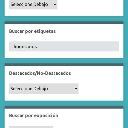
p
o
e
s
p
Buscar por etiquetas
e
c
í
f
i
c
Destacados/No-Destacados
o
"
:
1
Buscar por exposición