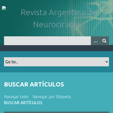
S
a
l
t
a
r
a
l
c
o
n
t
e
n
BUSCAR ARTÍCULOS
i
d
Navegar todo
Navegar por Etiqueta
o
BUSCAR ARTÍCULOS
p
r