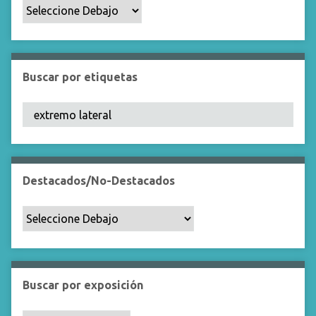
p
o
e
s
p
Buscar por etiquetas
e
c
í
f
i
c
Destacados/No-Destacados
o
"
:
1
Buscar por exposición