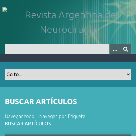
S
a
l
t
a
r
a
l
c
o
n
t
e
n
BUSCAR ARTÍCULOS
i
d
Navegar todo
Navegar por Etiqueta
o
BUSCAR ARTÍCULOS
p
r