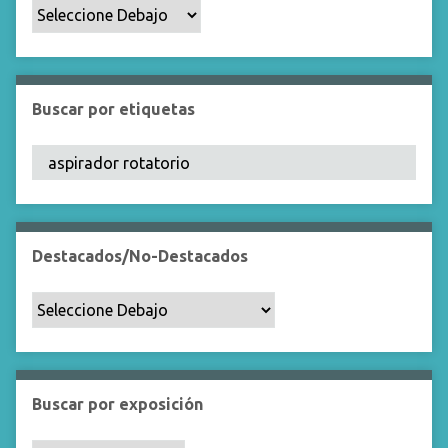
p
o
e
s
p
Buscar por etiquetas
e
c
í
f
i
c
Destacados/No-Destacados
o
"
:
1
Buscar por exposición