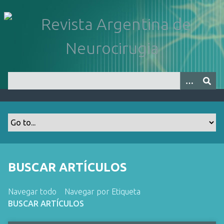
S
a
l
t
a
r
a
l
c
o
n
t
e
n
BUSCAR ARTÍCULOS
i
d
Navegar todo
Navegar por Etiqueta
o
BUSCAR ARTÍCULOS
p
r