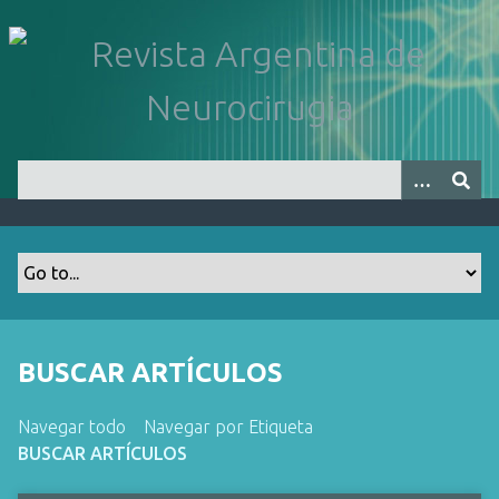
S
a
l
t
a
r
a
l
c
o
n
t
e
n
BUSCAR ARTÍCULOS
i
d
Navegar todo
Navegar por Etiqueta
o
BUSCAR ARTÍCULOS
p
r