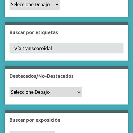
p
o
e
s
p
Buscar por etiquetas
e
c
í
f
i
c
Destacados/No-Destacados
o
"
:
1
Buscar por exposición