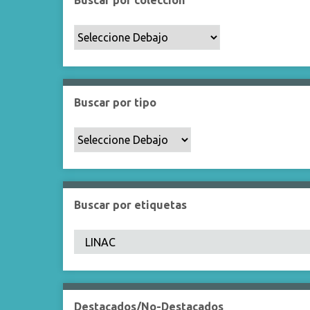
Buscar por colección
a
u
e
d
a
Buscar por tipo
Buscar por etiquetas
Destacados/No-Destacados