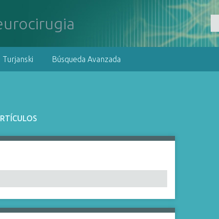
 Turjanski
Búsqueda Avanzada
ARTÍCULOS
ífico":
1