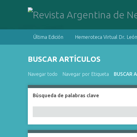
S
a
l
t
a
Última Edición
Hemeroteca Virtual Dr. León
r
a
l
BUSCAR ARTÍCULOS
c
o
Navegar todo
Navegar por Etiqueta
BUSCAR 
n
t
e
Búsqueda de palabras clave
Number of rows in "Reducir por un campo espec
n
i
d
o
p
r